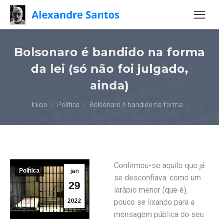
Bolsonaro é bandido na forma
da lei (só não foi julgado,
ainda)
Você está aqui:
Início
Política
Bolsonaro é bandido na forma…
Confirmou-se aquilo que já
Política
jan
se desconfiava: como um
29
larápio menor (que é),
2022
pouco se lixando para a
mensagem pública do seu