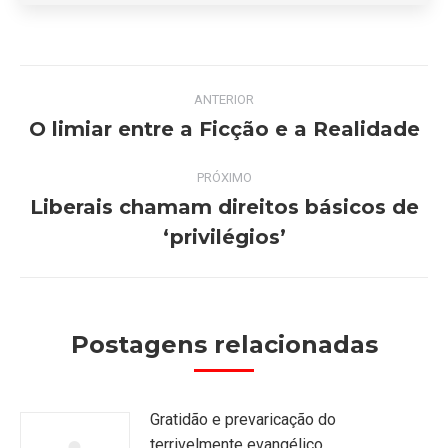
Navegação
ANTERIOR
de
O limiar entre a Ficção e a Realidade
Post
anterior:
post:
PRÓXIMO
Liberais chamam direitos básicos de
Próximo
‘privilégios’
post:
Postagens relacionadas
Gratidão e prevaricação do
terrivelmente evangélico