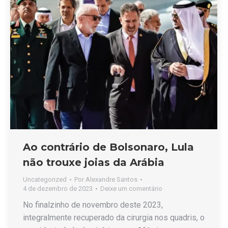
Ao contrário de Bolsonaro, Lula
não trouxe joias da Arábia
Uncategorized
Por
Alexandre Santos
4 de dezembro de 2023
Deixe um comentário
No finalzinho de novembro deste 2023,
integralmente recuperado da cirurgia nos quadris, o