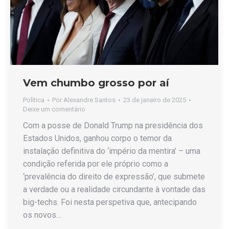
Vem chumbo grosso por aí
Política
Por
Alexandre Santos
23 de janeiro de 2025
Deixe um comentário
Com a posse de Donald Trump na presidência dos
Estados Unidos, ganhou corpo o temor da
instalação definitiva do ‘império da mentira’ – uma
condição referida por ele próprio como a
‘prevalência do direito de expressão’, que submete
a verdade ou a realidade circundante à vontade das
big-techs. Foi nesta perspetiva que, antecipando
os novos…