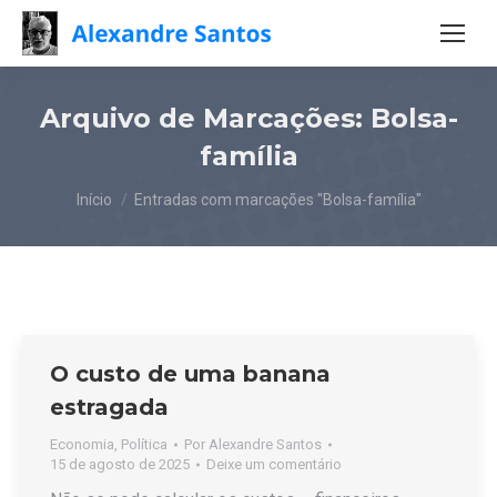
Arquivo de Marcações:
Bolsa-
família
Você está aqui:
Início
Entradas com marcações "Bolsa-família"
O custo de uma banana
estragada
Economia
,
Política
Por
Alexandre Santos
15 de agosto de 2025
Deixe um comentário