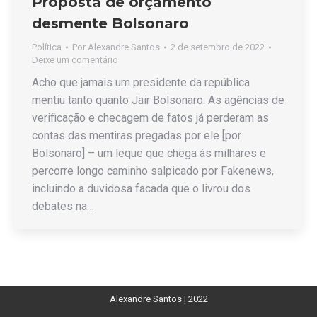
Proposta de orçamento
desmente Bolsonaro
Política
Por
Alexandre Santos
2 de setembro de 2022
Deixe um comentário
Acho que jamais um presidente da república
mentiu tanto quanto Jair Bolsonaro. As agências de
verificação e checagem de fatos já perderam as
contas das mentiras pregadas por ele [por
Bolsonaro] – um leque que chega às milhares e
percorre longo caminho salpicado por Fakenews,
incluindo a duvidosa facada que o livrou dos
debates na…
Alexandre Santos | 2022