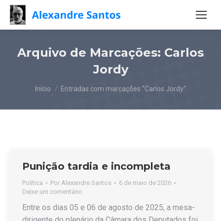
Arquivo de Marcações:
Carlos
Jordy
Você está aqui:
Início
Entradas com marcações "Carlos Jordy"
Punição tardia e incompleta
Política
Por
Alexandre Santos
6 de maio de 2026
Deixe um comentário
Entre os dias 05 e 06 de agosto de 2025, a mesa-
dirigente do plenário da Câmara dos Deputados foi