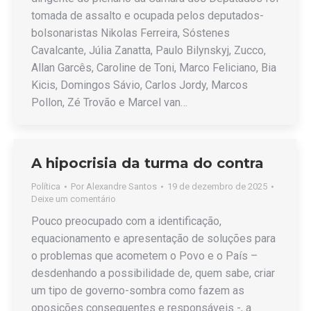
tomada de assalto e ocupada pelos deputados-
bolsonaristas Nikolas Ferreira, Sóstenes
Cavalcante, Júlia Zanatta, Paulo Bilynskyj, Zucco,
Allan Garcês, Caroline de Toni, Marco Feliciano, Bia
Kicis, Domingos Sávio, Carlos Jordy, Marcos
Pollon, Zé Trovão e Marcel van…
A hipocrisia da turma do contra
Política
Por
Alexandre Santos
19 de dezembro de 2025
Deixe um comentário
Pouco preocupado com a identificação,
equacionamento e apresentação de soluções para
o problemas que acometem o Povo e o País –
desdenhando a possibilidade de, quem sabe, criar
um tipo de governo-sombra como fazem as
oposições consequentes e responsáveis -, a