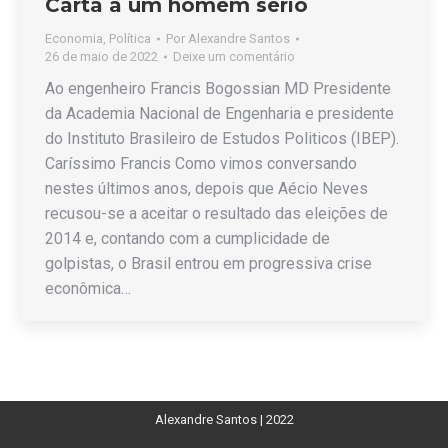
Carta a um homem sério
Economia
,
Política
Por
Alexandre Santos
26 de maio de 2022
Deixe um comentário
Ao engenheiro Francis Bogossian MD Presidente
da Academia Nacional de Engenharia e presidente
do Instituto Brasileiro de Estudos Politicos (IBEP).
Caríssimo Francis Como vimos conversando
nestes últimos anos, depois que Aécio Neves
recusou-se a aceitar o resultado das eleições de
2014 e, contando com a cumplicidade de
golpistas, o Brasil entrou em progressiva crise
econômica…
Alexandre Santos | 2022