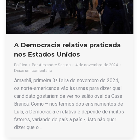
A Democracia relativa praticada
nos Estados Unidos
Política
Por
Alexandre Santos
4 de novembro de 2024
Deixe um comentário
Amanhã, primeira 3ª feira de novembro de 2024,
os norte-americanos vão às urnas para dizer qual
candidato gostariam de ver no salão oval da Casa
Branca. Como – nos termos dos ensinamentos de
Lula, a Democracia é relativa e depende de muitos
fatores, variando de país a país -, isto não quer
dizer que o…