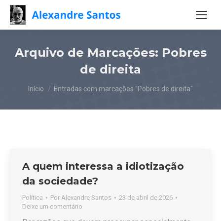
Arquivo de Marcações:
Pobres
de direita
Você está aqui:
Início
Entradas com marcações "Pobres de direita"
A quem interessa a idiotização
da sociedade?
Política
Por
Alexandre Santos
23 de abril de 2026
Deixe um comentário