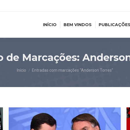
INÍCIO
BEM VINDOS
PUBLICAÇÕE
o de Marcações:
Anderson
Você está aqui:
Início
Entradas com marcações "Anderson Torres"