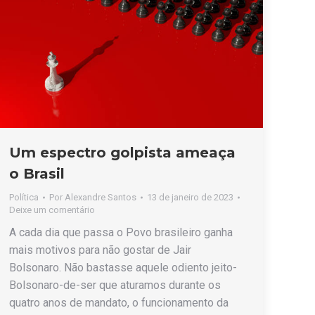
Um espectro golpista ameaça
o Brasil
Política
Por
Alexandre Santos
13 de janeiro de 2023
Deixe um comentário
A cada dia que passa o Povo brasileiro ganha
mais motivos para não gostar de Jair
Bolsonaro. Não bastasse aquele odiento jeito-
Bolsonaro-de-ser que aturamos durante os
quatro anos de mandato, o funcionamento da