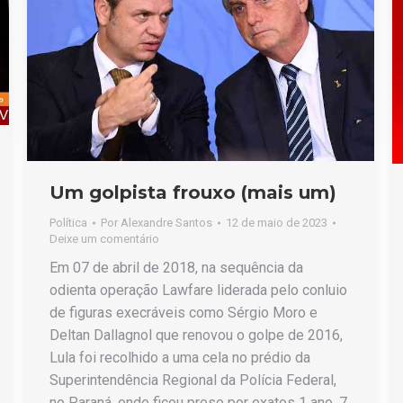
Um golpista frouxo (mais um)
Política
Por
Alexandre Santos
12 de maio de 2023
Deixe um comentário
Em 07 de abril de 2018, na sequência da
odienta operação Lawfare liderada pelo conluio
de figuras execráveis como Sérgio Moro e
Deltan Dallagnol que renovou o golpe de 2016,
Lula foi recolhido a uma cela no prédio da
Superintendência Regional da Polícia Federal,
no Paraná, onde ficou preso por exatos 1 ano, 7