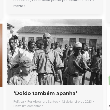
meses…
‘Doido também apanha’
Política
Por
Alexandre Santos
12 de janeiro de 2023
Deixe um comentário