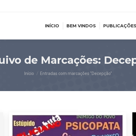
INÍCIO
BEM VINDOS
PUBLICAÇÕE
uivo de Marcações:
Dece
Você está aqui:
Início
Entradas com marcações "Decepção"