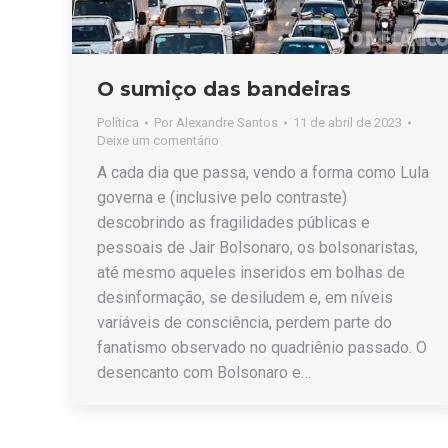
O sumiço das bandeiras
Política
Por
Alexandre Santos
11 de abril de 2023
Deixe um comentário
A cada dia que passa, vendo a forma como Lula
governa e (inclusive pelo contraste)
descobrindo as fragilidades públicas e
pessoais de Jair Bolsonaro, os bolsonaristas,
até mesmo aqueles inseridos em bolhas de
desinformação, se desiludem e, em níveis
variáveis de consciência, perdem parte do
fanatismo observado no quadriênio passado. O
desencanto com Bolsonaro e…