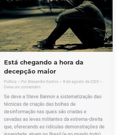
Está chegando a hora da
decepção maior
Política
Por
Alexandre Santos
8 de agosto de 2023
Deixe um comentário
Se deve a Steve Bannon a sistematização das
técnicas de criação das bolhas de
desinformação nas quais são criadas e
cevadas as levas militantes da extrema-direita
que, oferecendo as ridículas demonstrações de
insanidade, atuam no Brasil (e no mundo todo).