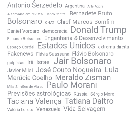
Antonio Serzedelo
Argentina
Arte Agora
Bernadete Bruto
A semana em revista
Banco Central
Bolsonaro
Chief Marcos Bomfim
CHAT
Donald Trump
Daniel Vorcaro
democracia
Engenharia & Desenvolvimento
Eduardo Bolsonaro
Estados Unidos
Espaço Cordel
extrema-direita
Fakenews
Flávio Bolsonaro
Flávia Suassuna
Jair Bolsonaro
Irã
Israel
golpistas
José Couto Nogueira
Lula
Javier Milei
Meraldo Zisman
Marúcia Coelho
Paulo Morani
Mila Simões de Abreu
Previsões astrológicas
Rússia
Sérgio Moro
Tatiana Daltro
Taciana Valença
Vida Selvagem
Venezuela
Valéria Loreto