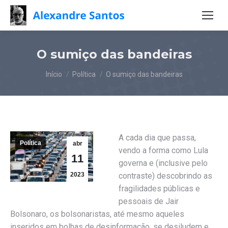
O sumiço das bandeiras
Você está aqui:
Início
Política
O sumiço das bandeiras
A cada dia que passa,
Política
abr
vendo a forma como Lula
11
governa e (inclusive pelo
2023
contraste) descobrindo as
fragilidades públicas e
pessoais de Jair
Bolsonaro, os bolsonaristas, até mesmo aqueles
inseridos em bolhas de desinformação, se desiludem e,