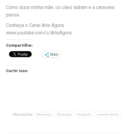
Como dizia minha mãe: os cães ladram e a caravana
passa.
Conheça o Canal Arte Agora
www.youtube.com/c/ArteAgora
Compartilhe:
Mais
Curtir isso:
Marcações:
Bandeiras
Decepção
Desilusão
extrema-direita