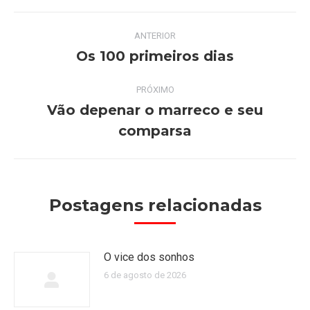
Navegação
ANTERIOR
de
Os 100 primeiros dias
Post
anterior:
post:
PRÓXIMO
Vão depenar o marreco e seu
Próximo
comparsa
post:
Postagens relacionadas
O vice dos sonhos
6 de agosto de 2026