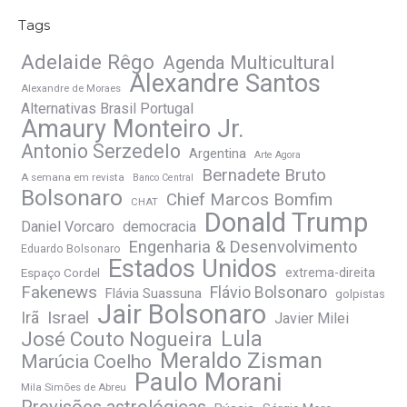
Tags
Adelaide Rêgo
Agenda Multicultural
Alexandre Santos
Alexandre de Moraes
Alternativas Brasil Portugal
Amaury Monteiro Jr.
Antonio Serzedelo
Argentina
Arte Agora
Bernadete Bruto
A semana em revista
Banco Central
Bolsonaro
Chief Marcos Bomfim
CHAT
Donald Trump
Daniel Vorcaro
democracia
Engenharia & Desenvolvimento
Eduardo Bolsonaro
Estados Unidos
Espaço Cordel
extrema-direita
Fakenews
Flávio Bolsonaro
Flávia Suassuna
golpistas
Jair Bolsonaro
Irã
Israel
Javier Milei
José Couto Nogueira
Lula
Meraldo Zisman
Marúcia Coelho
Paulo Morani
Mila Simões de Abreu