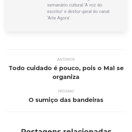
semanário cultural ‘A voz do
escritor’ e diretor-geral do canal
‘Arte Agora’.
Navegação
ANTERIOR
de
Todo cuidado é pouco, pois o Mal se
Post
organiza
post:
anterior:
PRÓXIMO
O sumiço das bandeiras
Próximo
post:
Postagens relacionadas