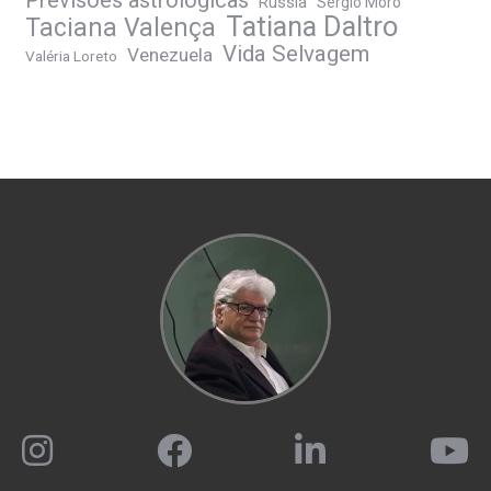
Previsões astrológicas
Rússia
Sérgio Moro
Tatiana Daltro
Taciana Valença
Vida Selvagem
Venezuela
Valéria Loreto