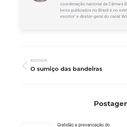
coordenação nacional da Câmara Br
livros publicados no Brasil e no exte
escritor’ e diretor-geral do canal ‘Ar
Navegação
ANTERIOR
de
O sumiço das bandeiras
Post
post:
anterior:
Postagen
Gratidão e prevaricação do