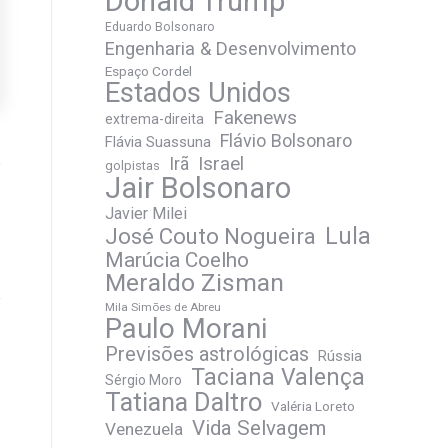
Donald Trump
Eduardo Bolsonaro
Engenharia & Desenvolvimento
Espaço Cordel
Estados Unidos
Fakenews
extrema-direita
Flávio Bolsonaro
Flávia Suassuna
Irã
Israel
golpistas
Jair Bolsonaro
Javier Milei
José Couto Nogueira
Lula
Marúcia Coelho
Meraldo Zisman
Mila Simões de Abreu
Paulo Morani
Previsões astrológicas
Rússia
Taciana Valença
Sérgio Moro
Tatiana Daltro
Valéria Loreto
Vida Selvagem
Venezuela