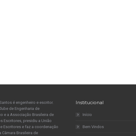
Institucional
Santos é engenheiro e escritor.
Clube de Engenharia de
 e a Associação Brasileira de
Início
s Escritores, presidiu a União
 de Escritores e faz a coordenação
Bem Vindos
a Câmara Brasileira de