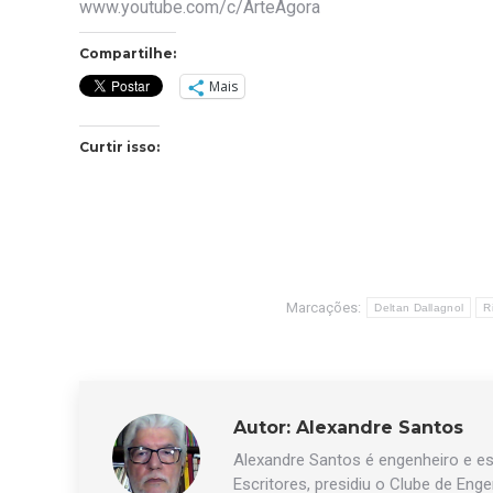
www.youtube.com/c/ArteAgora
Compartilhe:
Mais
Curtir isso:
Marcações:
Deltan Dallagnol
R
Autor:
Alexandre Santos
Alexandre Santos é engenheiro e esc
Escritores, presidiu o Clube de Eng