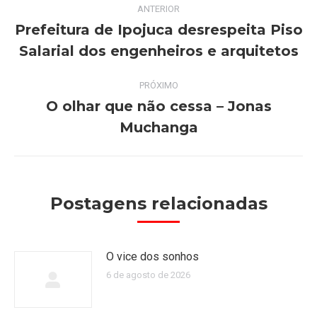
Navegação
ANTERIOR
de
Prefeitura de Ipojuca desrespeita Piso
Post
Salarial dos engenheiros e arquitetos
post:
anterior:
PRÓXIMO
O olhar que não cessa – Jonas
Próximo
Muchanga
post:
Postagens relacionadas
O vice dos sonhos
6 de agosto de 2026