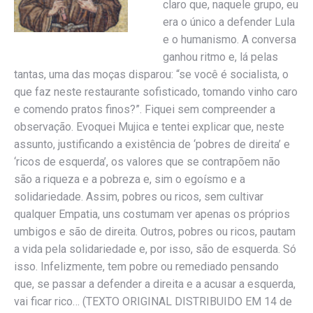
claro que, naquele grupo, eu
era o único a defender Lula
e o humanismo. A conversa
ganhou ritmo e, lá pelas
tantas, uma das moças disparou: “se você é socialista, o
que faz neste restaurante sofisticado, tomando vinho caro
e comendo pratos finos?”. Fiquei sem compreender a
observação. Evoquei Mujica e tentei explicar que, neste
assunto, justificando a existência de ‘pobres de direita’ e
‘ricos de esquerda’, os valores que se contrapõem não
são a riqueza e a pobreza e, sim o egoísmo e a
solidariedade. Assim, pobres ou ricos, sem cultivar
qualquer Empatia, uns costumam ver apenas os próprios
umbigos e são de direita. Outros, pobres ou ricos, pautam
a vida pela solidariedade e, por isso, são de esquerda. Só
isso. Infelizmente, tem pobre ou remediado pensando
que, se passar a defender a direita e a acusar a esquerda,
vai ficar rico… (TEXTO ORIGINAL DISTRIBUIDO EM 14 de