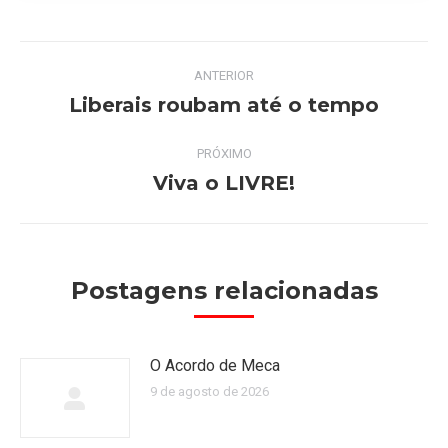
Navegação
ANTERIOR
de
Liberais roubam até o tempo
Post
anterior:
post:
PRÓXIMO
Viva o LIVRE!
Próximo
post:
Postagens relacionadas
O Acordo de Meca
9 de agosto de 2026