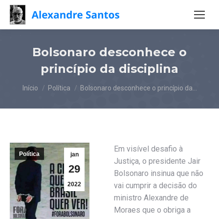
Bolsonaro desconhece o
princípio da disciplina
Você está aqui:
Início
Política
Bolsonaro desconhece o princípio da…
Em visível desafio à
Política
jan
Justiça, o presidente Jair
29
Bolsonaro insinua que não
2022
vai cumprir a decisão do
ministro Alexandre de
Moraes que o obriga a