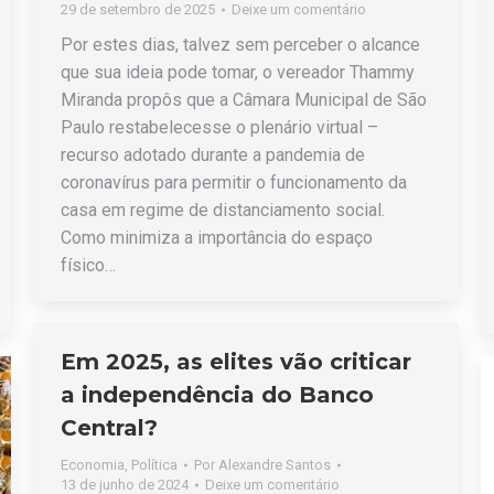
29 de setembro de 2025
Deixe um comentário
Por estes dias, talvez sem perceber o alcance
que sua ideia pode tomar, o vereador Thammy
Miranda propôs que a Câmara Municipal de São
Paulo restabelecesse o plenário virtual –
recurso adotado durante a pandemia de
coronavírus para permitir o funcionamento da
casa em regime de distanciamento social.
Como minimiza a importância do espaço
físico…
Em 2025, as elites vão criticar
a independência do Banco
Central?
Economia
,
Política
Por
Alexandre Santos
13 de junho de 2024
Deixe um comentário