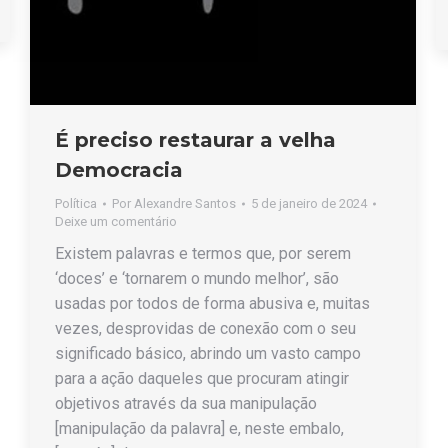
É preciso restaurar a velha
Democracia
Política
Por
Alexandre Santos
5 de janeiro de 2024
Deixe um comentário
Existem palavras e termos que, por serem
‘doces’ e ‘tornarem o mundo melhor’, são
usadas por todos de forma abusiva e, muitas
vezes, desprovidas de conexão com o seu
significado básico, abrindo um vasto campo
para a ação daqueles que procuram atingir
objetivos através da sua manipulação
[manipulação da palavra] e, neste embalo,