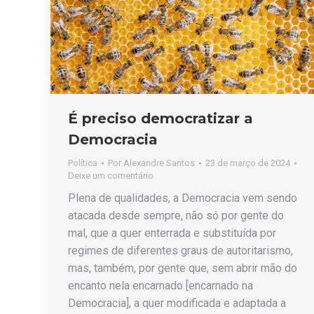
É preciso democratizar a
Democracia
Política
Por
Alexandre Santos
23 de março de 2024
Deixe um comentário
Plena de qualidades, a Democracia vem sendo
atacada desde sempre, não só por gente do
mal, que a quer enterrada e substituída por
regimes de diferentes graus de autoritarismo,
mas, também, por gente que, sem abrir mão do
encanto nela encarnado [encarnado na
Democracia], a quer modificada e adaptada a