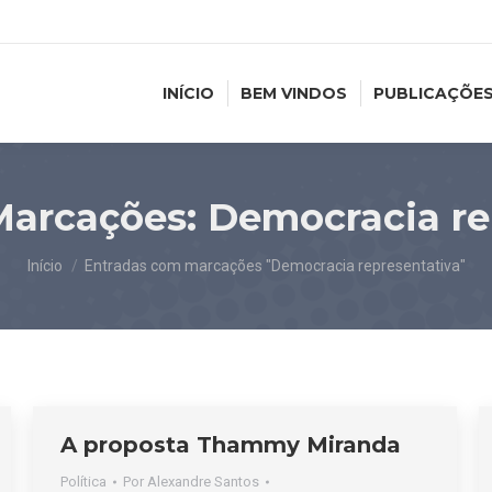
INÍCIO
BEM VINDOS
PUBLICAÇÕE
Marcações:
Democracia re
Você está aqui:
Início
Entradas com marcações "Democracia representativa"
A proposta Thammy Miranda
Política
Por
Alexandre Santos