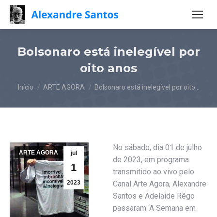
Bolsonaro está inelegível por
oito anos
Você está aqui:
Início
ARTE AGORA
Bolsonaro está inelegível por oito…
No sábado, dia 01 de julho
ARTE AGORA
jul
de 2023, em programa
1
transmitido ao vivo pelo
2023
Canal Arte Agora, Alexandre
Santos e Adelaide Rêgo
passaram ‘A Semana em