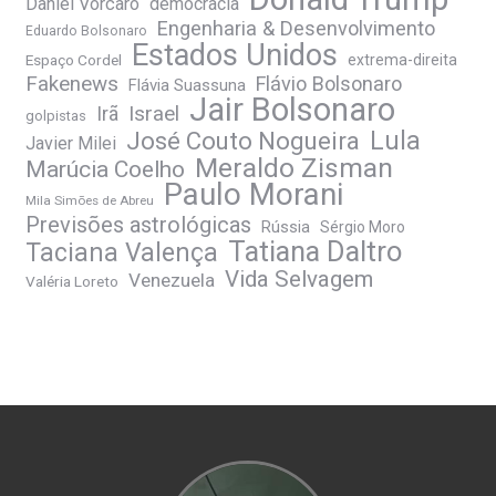
Daniel Vorcaro
democracia
Engenharia & Desenvolvimento
Eduardo Bolsonaro
Estados Unidos
Espaço Cordel
extrema-direita
Fakenews
Flávio Bolsonaro
Flávia Suassuna
Jair Bolsonaro
Irã
Israel
golpistas
José Couto Nogueira
Lula
Javier Milei
Meraldo Zisman
Marúcia Coelho
Paulo Morani
Mila Simões de Abreu
Previsões astrológicas
Rússia
Sérgio Moro
Tatiana Daltro
Taciana Valença
Vida Selvagem
Venezuela
Valéria Loreto