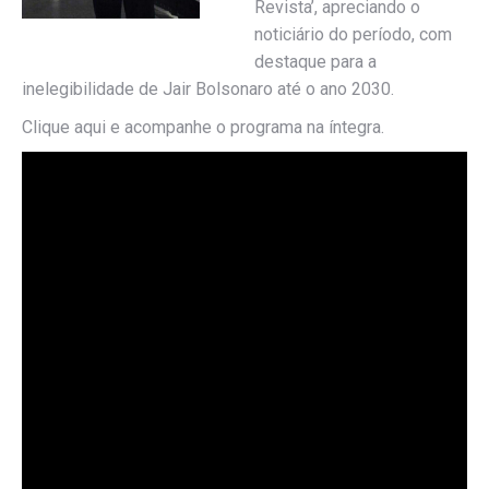
Revista’, apreciando o
noticiário do período, com
destaque para a
inelegibilidade de Jair Bolsonaro até o ano 2030.
Clique aqui e acompanhe o programa na íntegra.