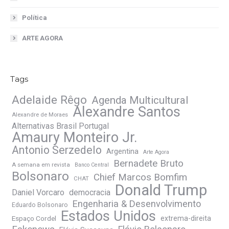
Política
ARTE AGORA
Tags
Adelaide Rêgo
Agenda Multicultural
Alexandre Santos
Alexandre de Moraes
Alternativas Brasil Portugal
Amaury Monteiro Jr.
Antonio Serzedelo
Argentina
Arte Agora
Bernadete Bruto
A semana em revista
Banco Central
Bolsonaro
Chief Marcos Bomfim
CHAT
Donald Trump
Daniel Vorcaro
democracia
Engenharia & Desenvolvimento
Eduardo Bolsonaro
Estados Unidos
Espaço Cordel
extrema-direita