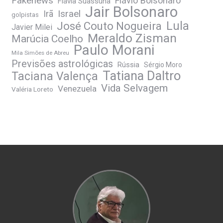
Fakenews
Flávio Bolsonaro
Flávia Suassuna
Jair Bolsonaro
Irã
Israel
golpistas
José Couto Nogueira
Lula
Javier Milei
Meraldo Zisman
Marúcia Coelho
Paulo Morani
Mila Simões de Abreu
Previsões astrológicas
Rússia
Sérgio Moro
Tatiana Daltro
Taciana Valença
Vida Selvagem
Venezuela
Valéria Loreto