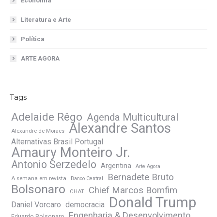
Economia
Literatura e Arte
Política
ARTE AGORA
Tags
Adelaide Rêgo
Agenda Multicultural
Alexandre Santos
Alexandre de Moraes
Alternativas Brasil Portugal
Amaury Monteiro Jr.
Antonio Serzedelo
Argentina
Arte Agora
Bernadete Bruto
A semana em revista
Banco Central
Bolsonaro
Chief Marcos Bomfim
CHAT
Donald Trump
Daniel Vorcaro
democracia
Engenharia & Desenvolvimento
Eduardo Bolsonaro