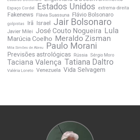
Estados Unidos
Espaço Cordel
extrema-direita
Fakenews
Flávio Bolsonaro
Flávia Suassuna
Jair Bolsonaro
Irã
Israel
golpistas
José Couto Nogueira
Lula
Javier Milei
Meraldo Zisman
Marúcia Coelho
Paulo Morani
Mila Simões de Abreu
Previsões astrológicas
Rússia
Sérgio Moro
Tatiana Daltro
Taciana Valença
Vida Selvagem
Venezuela
Valéria Loreto