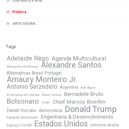
Literatura e Arte
Política
ARTE AGORA
Tags
Adelaide Rêgo
Agenda Multicultural
Alexandre Santos
Alexandre de Moraes
Alternativas Brasil Portugal
Amaury Monteiro Jr.
Antonio Serzedelo
Argentina
Arte Agora
Bernadete Bruto
A semana em revista
Banco Central
Bolsonaro
Chief Marcos Bomfim
CHAT
Donald Trump
Daniel Vorcaro
democracia
Engenharia & Desenvolvimento
Eduardo Bolsonaro
Estados Unidos
Espaço Cordel
extrema-direita