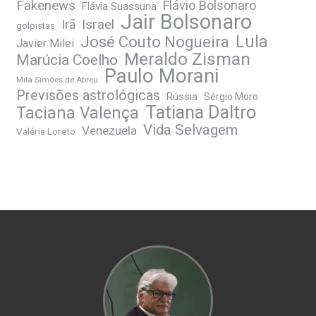
Fakenews
Flávio Bolsonaro
Flávia Suassuna
Jair Bolsonaro
Irã
Israel
golpistas
José Couto Nogueira
Lula
Javier Milei
Meraldo Zisman
Marúcia Coelho
Paulo Morani
Mila Simões de Abreu
Previsões astrológicas
Rússia
Sérgio Moro
Tatiana Daltro
Taciana Valença
Vida Selvagem
Venezuela
Valéria Loreto