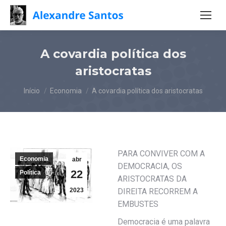
A covardia política dos
aristocratas
Você está aqui:
Início
Economia
A covardia política dos aristocratas
PARA CONVIVER COM A
Economia
abr
DEMOCRACIA, OS
22
Política
ARISTOCRATAS DA
2023
DIREITA RECORREM A
EMBUSTES
Democracia é uma palavra