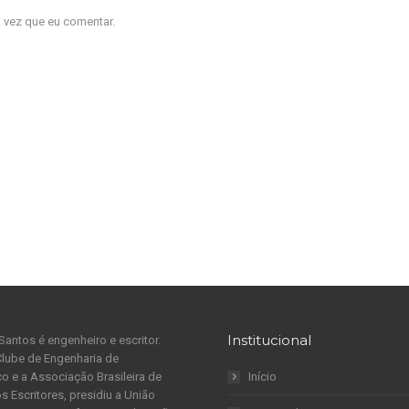
a vez que eu comentar.
Institucional
Santos é engenheiro e escritor.
Clube de Engenharia de
 e a Associação Brasileira de
Início
s Escritores, presidiu a União