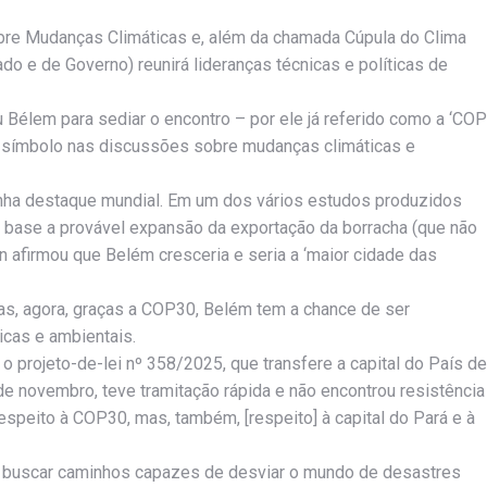
bre Mudanças Climáticas e, além da chamada Cúpula do Clima
ado e de Governo) reunirá lideranças técnicas e políticas de
 Bélem para sediar o encontro – por ele já referido como a ‘COP
ão-símbolo nas discussões sobre mudanças climáticas e
anha destaque mundial. Em um dos vários estudos produzidos
 base a provável expansão da exportação da borracha (que não
 afirmou que Belém cresceria e seria a ‘maior cidade das
s, agora, graças a COP30, Belém tem a chance de ser
cas e ambientais.
 o projeto-de-lei nº 358/2025, que transfere a capital do País de
de novembro, teve tramitação rápida e não encontrou resistência
espeito à COP30, mas, também, [respeito] à capital do Pará e à
a buscar caminhos capazes de desviar o mundo de desastres