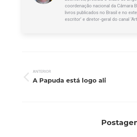
coordenação nacional da Câmara Br
livros publicados no Brasil e no exte
escritor’ e diretor-geral do canal ‘Ar
Navegação
de
ANTERIOR
A Papuda está logo ali
Post
post:
anterior:
Postagen