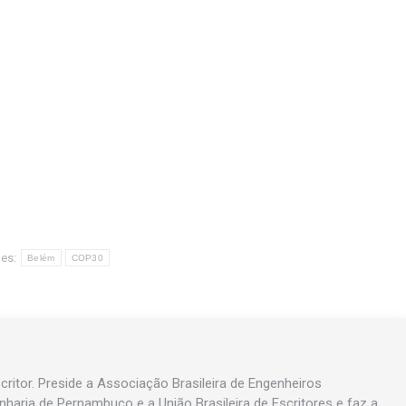
es:
Belém
COP30
ritor. Preside a Associação Brasileira de Engenheiros
enharia de Pernambuco e a União Brasileira de Escritores e faz a