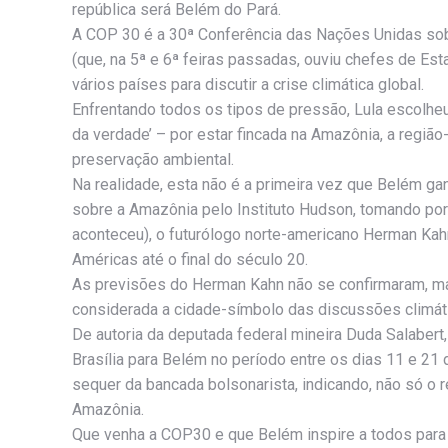
república será Belém do Pará.
A COP 30 é a 30ª Conferência das Nações Unidas so
(que, na 5ª e 6ª feiras passadas, ouviu chefes de Est
vários países para discutir a crise climática global.
Enfrentando todos os tipos de pressão, Lula escolheu
da verdade’ – por estar fincada na Amazônia, a regi
preservação ambiental.
Na realidade, esta não é a primeira vez que Belém g
sobre a Amazônia pelo Instituto Hudson, tomando por
aconteceu), o futurólogo norte-americano Herman Kahn
Américas até o final do século 20.
As previsões do Herman Kahn não se confirmaram, ma
considerada a cidade-símbolo das discussões climáti
De autoria da deputada federal mineira Duda Salabert,
Brasília para Belém no período entre os dias 11 e 21 
sequer da bancada bolsonarista, indicando, não só o r
Amazônia.
Que venha a COP30 e que Belém inspire a todos par