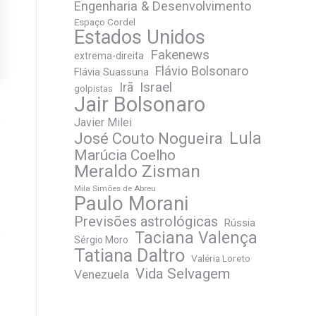
Engenharia & Desenvolvimento
Espaço Cordel
Estados Unidos
Fakenews
extrema-direita
Flávio Bolsonaro
Flávia Suassuna
Irã
Israel
golpistas
Jair Bolsonaro
Javier Milei
José Couto Nogueira
Lula
Marúcia Coelho
Meraldo Zisman
Mila Simões de Abreu
Paulo Morani
Previsões astrológicas
Rússia
Taciana Valença
Sérgio Moro
Tatiana Daltro
Valéria Loreto
Vida Selvagem
Venezuela