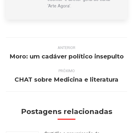
‘Arte Agora’.
Navegação
ANTERIOR
de
Moro: um cadáver político insepulto
Post
anterior:
post:
PRÓXIMO
CHAT sobre Medicina e literatura
Próximo
post:
Postagens relacionadas