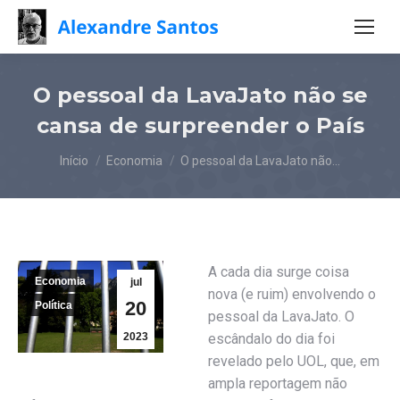
O pessoal da LavaJato não se
cansa de surpreender o País
Você está aqui:
Início
Economia
O pessoal da LavaJato não…
A cada dia surge coisa
Economia
jul
nova (e ruim) envolvendo o
20
Política
pessoal da LavaJato. O
2023
escândalo do dia foi
revelado pelo UOL, que, em
ampla reportagem não