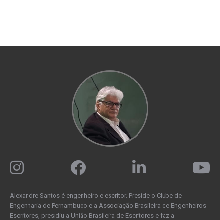
Alexandre Santos é engenheiro e escritor. Preside o Clube de
Engenharia de Pernambuco e a Associação Brasileira de Engenheiros
Escritores, presidiu a União Brasileira de Escritores e faz a