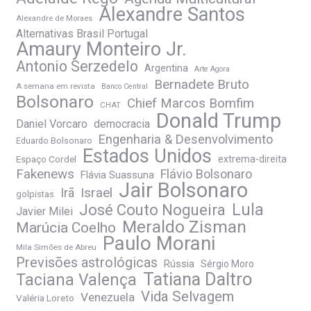
Alexandre Santos
Alexandre de Moraes
Alternativas Brasil Portugal
Amaury Monteiro Jr.
Antonio Serzedelo
Argentina
Arte Agora
Bernadete Bruto
A semana em revista
Banco Central
Bolsonaro
Chief Marcos Bomfim
CHAT
Donald Trump
Daniel Vorcaro
democracia
Engenharia & Desenvolvimento
Eduardo Bolsonaro
Estados Unidos
Espaço Cordel
extrema-direita
Fakenews
Flávio Bolsonaro
Flávia Suassuna
Jair Bolsonaro
Irã
Israel
golpistas
José Couto Nogueira
Lula
Javier Milei
Meraldo Zisman
Marúcia Coelho
Paulo Morani
Mila Simões de Abreu
Previsões astrológicas
Rússia
Sérgio Moro
Tatiana Daltro
Taciana Valença
Vida Selvagem
Venezuela
Valéria Loreto