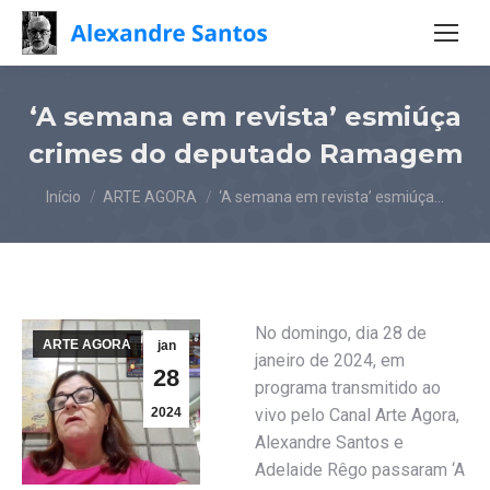
‘A semana em revista’ esmiúça
crimes do deputado Ramagem
Você está aqui:
Início
ARTE AGORA
‘A semana em revista’ esmiúça…
No domingo, dia 28 de
ARTE AGORA
jan
janeiro de 2024, em
28
programa transmitido ao
2024
vivo pelo Canal Arte Agora,
Alexandre Santos e
Adelaide Rêgo passaram ‘A