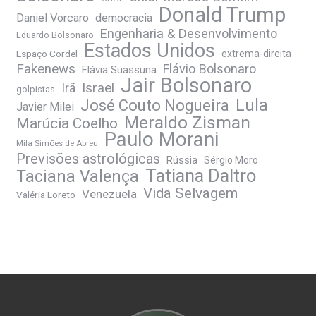
Donald Trump
Daniel Vorcaro
democracia
Engenharia & Desenvolvimento
Eduardo Bolsonaro
Estados Unidos
Espaço Cordel
extrema-direita
Fakenews
Flávio Bolsonaro
Flávia Suassuna
Jair Bolsonaro
Irã
Israel
golpistas
José Couto Nogueira
Lula
Javier Milei
Meraldo Zisman
Marúcia Coelho
Paulo Morani
Mila Simões de Abreu
Previsões astrológicas
Rússia
Sérgio Moro
Tatiana Daltro
Taciana Valença
Vida Selvagem
Venezuela
Valéria Loreto