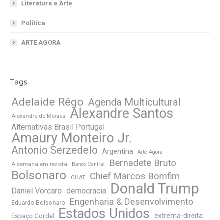
Literatura e Arte
Política
ARTE AGORA
Tags
Adelaide Rêgo
Agenda Multicultural
Alexandre Santos
Alexandre de Moraes
Alternativas Brasil Portugal
Amaury Monteiro Jr.
Antonio Serzedelo
Argentina
Arte Agora
Bernadete Bruto
A semana em revista
Banco Central
Bolsonaro
Chief Marcos Bomfim
CHAT
Donald Trump
Daniel Vorcaro
democracia
Engenharia & Desenvolvimento
Eduardo Bolsonaro
Estados Unidos
Espaço Cordel
extrema-direita