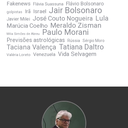
Fakenews
Flávio Bolsonaro
Flávia Suassuna
Jair Bolsonaro
Irã
Israel
golpistas
José Couto Nogueira
Lula
Javier Milei
Meraldo Zisman
Marúcia Coelho
Paulo Morani
Mila Simões de Abreu
Previsões astrológicas
Rússia
Sérgio Moro
Tatiana Daltro
Taciana Valença
Vida Selvagem
Venezuela
Valéria Loreto