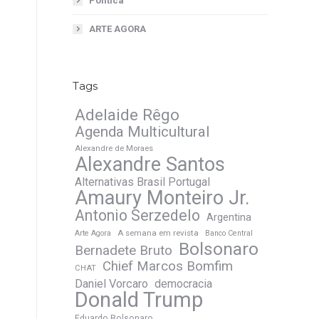
Política
ARTE AGORA
Tags
Adelaide Rêgo
Agenda Multicultural
Alexandre de Moraes
Alexandre Santos
Alternativas Brasil Portugal
Amaury Monteiro Jr.
Antonio Serzedelo
Argentina
A semana em revista
Arte Agora
Banco Central
Bolsonaro
Bernadete Bruto
Chief Marcos Bomfim
CHAT
Daniel Vorcaro
democracia
Donald Trump
Eduardo Bolsonaro