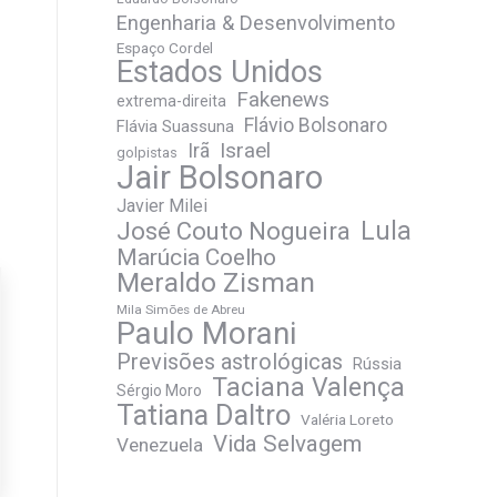
Engenharia & Desenvolvimento
Espaço Cordel
Estados Unidos
Fakenews
extrema-direita
Flávio Bolsonaro
Flávia Suassuna
Irã
Israel
golpistas
Jair Bolsonaro
Javier Milei
José Couto Nogueira
Lula
Marúcia Coelho
Meraldo Zisman
Mila Simões de Abreu
Paulo Morani
Previsões astrológicas
Rússia
Taciana Valença
Sérgio Moro
Tatiana Daltro
Valéria Loreto
Vida Selvagem
Venezuela