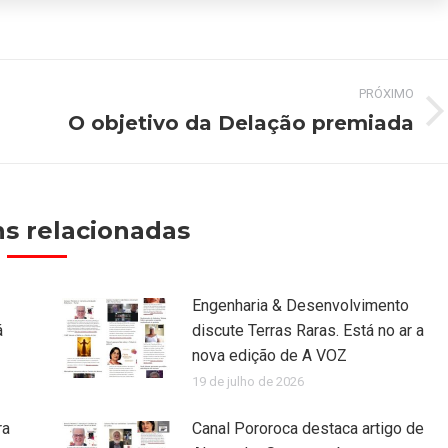
PRÓXIMO
O objetivo da Delação premiada
Próximo
post:
s relacionadas
Engenharia & Desenvolvimento
á
discute Terras Raras. Está no ar a
nova edição de A VOZ
19 de julho de 2026
ra
Canal Pororoca destaca artigo de