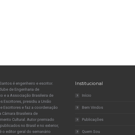
Institucional
Santos é engenheiro e escritor.
Clube de Engenharia de
 e a Associação Brasileira de
Início
s Escritores, presidiu a União
 de Escritores e faz a coordenação
Bem Vindos
a Câmara Brasileira de
mento Cultural. Autor premiado
Publicações
publicados no Brasil e no exterior,
é o editor geral do semanário
Quem Sou