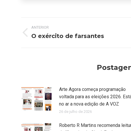
Navegação
ANTERIOR
de
O exército de farsantes
Post
anterior:
post:
Postagen
Arte Agora começa programação
voltada para as eleições 2026. Est
no ar a nova edição de A VOZ
26 de julho de 2026
Roberto R Martins recomenda leitu