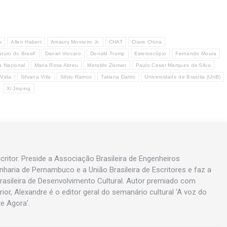
s
Allen Habert
Amaury Monteiro Jr.
CHAT
Clave China
uro do Brasil'
Daniel Vorcaro
Donald Trump
Estetoscópio
Fernando Moura
a Nacional
Maria Rosa Abreu
Meraldo Zisman
Paulo Cesar Marques da Silva
 Vida
Silvana Villa
Silvio Ramos
Tatiana Daltro
Universidade de Brasília (UnB)
Xi Jinping
ritor. Preside a Associação Brasileira de Engenheiros
enharia de Pernambuco e a União Brasileira de Escritores e faz a
asileira de Desenvolvimento Cultural. Autor premiado com
rior, Alexandre é o editor geral do semanário cultural ‘A voz do
te Agora’.