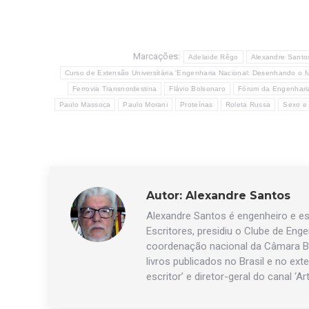
Marcações:
Adelaide Rêgo
Alexandre Santo
Curso de Extensão Universitária 'Engenharia Nacional: Desenhando o fut
Ferrovia Transnordestina
Flávio Bolsonaro
Fórum da Engenhari
Paulo Massoca
Paulo Morani
Proteínas
Roleta Russa
Sexo e
Autor:
Alexandre Santos
Alexandre Santos é engenheiro e esc
Escritores, presidiu o Clube de Eng
coordenação nacional da Câmara Br
livros publicados no Brasil e no exte
escritor’ e diretor-geral do canal ‘Ar