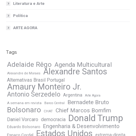
Literatura e Arte
Política
ARTE AGORA
Tags
Adelaide Rêgo
Agenda Multicultural
Alexandre Santos
Alexandre de Moraes
Alternativas Brasil Portugal
Amaury Monteiro Jr.
Antonio Serzedelo
Argentina
Arte Agora
Bernadete Bruto
A semana em revista
Banco Central
Bolsonaro
Chief Marcos Bomfim
CHAT
Donald Trump
Daniel Vorcaro
democracia
Engenharia & Desenvolvimento
Eduardo Bolsonaro
Estados Unidos
Espaço Cordel
extrema-direita