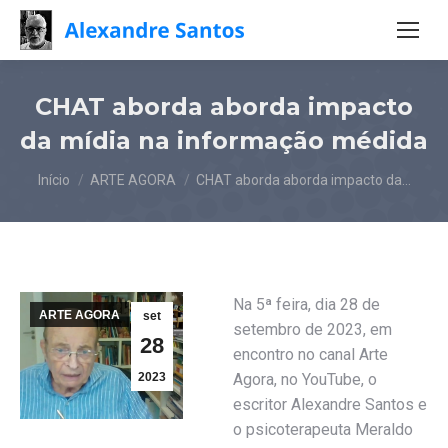
CHAT aborda aborda impacto
da mídia na informação médida
Você está aqui:
Início
ARTE AGORA
CHAT aborda aborda impacto da…
Na 5ª feira, dia 28 de
ARTE AGORA
set
setembro de 2023, em
28
encontro no canal Arte
2023
Agora, no YouTube, o
escritor Alexandre Santos e
o psicoterapeuta Meraldo