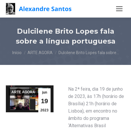
Dulcilene Brito Lopes fala
sobre a língua portuguesa
Você está aqui:
Início
ARTE AGORA
Dulcilene Brito Lopes fala sobre…
Na 2ª feira, dia 19 de junho
ARTE AGORA
jun
de 2023, às 17h (horário de
19
Brasília) 21h (horário de
2023
Lisboa), em encontro no
âmbito do programa
‘Alternativas Brasil