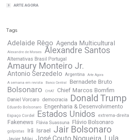
ARTE AGORA
Tags
Adelaide Rêgo
Agenda Multicultural
Alexandre Santos
Alexandre de Moraes
Alternativas Brasil Portugal
Amaury Monteiro Jr.
Antonio Serzedelo
Argentina
Arte Agora
Bernadete Bruto
A semana em revista
Banco Central
Bolsonaro
Chief Marcos Bomfim
CHAT
Donald Trump
Daniel Vorcaro
democracia
Engenharia & Desenvolvimento
Eduardo Bolsonaro
Estados Unidos
Espaço Cordel
extrema-direita
Fakenews
Flávio Bolsonaro
Flávia Suassuna
Jair Bolsonaro
Irã
Israel
golpistas
José Couto Nogueira
Lula
Javier Milei