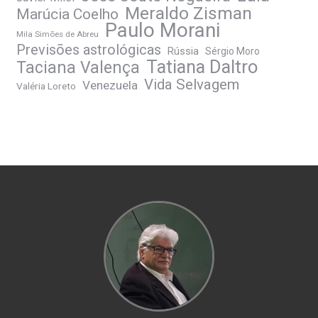
Meraldo Zisman
Marúcia Coelho
Paulo Morani
Mila Simões de Abreu
Previsões astrológicas
Rússia
Sérgio Moro
Tatiana Daltro
Taciana Valença
Vida Selvagem
Venezuela
Valéria Loreto