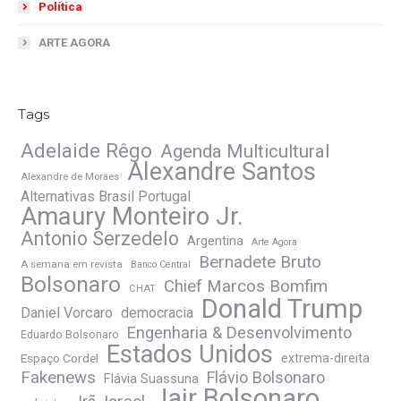
Política
ARTE AGORA
Tags
Adelaide Rêgo
Agenda Multicultural
Alexandre Santos
Alexandre de Moraes
Alternativas Brasil Portugal
Amaury Monteiro Jr.
Antonio Serzedelo
Argentina
Arte Agora
Bernadete Bruto
A semana em revista
Banco Central
Bolsonaro
Chief Marcos Bomfim
CHAT
Donald Trump
Daniel Vorcaro
democracia
Engenharia & Desenvolvimento
Eduardo Bolsonaro
Estados Unidos
Espaço Cordel
extrema-direita
Fakenews
Flávio Bolsonaro
Flávia Suassuna
Jair Bolsonaro