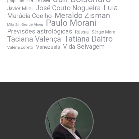
Irã
Israel
golpistas
José Couto Nogueira
Lula
Javier Milei
Meraldo Zisman
Marúcia Coelho
Paulo Morani
Mila Simões de Abreu
Previsões astrológicas
Rússia
Sérgio Moro
Tatiana Daltro
Taciana Valença
Vida Selvagem
Venezuela
Valéria Loreto