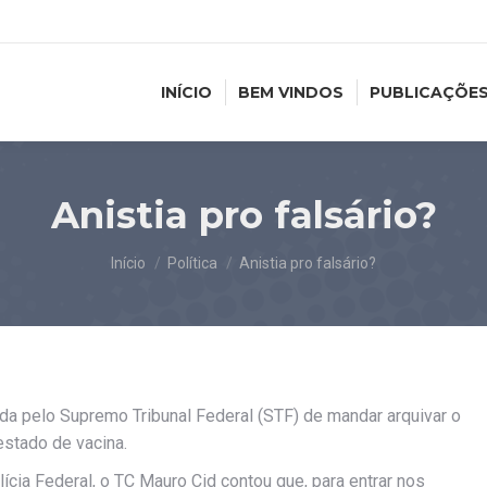
INÍCIO
BEM VINDOS
PUBLICAÇÕE
Anistia pro falsário?
Você está aqui:
Início
Política
Anistia pro falsário?
a pelo Supremo Tribunal Federal (STF) de mandar arquivar o
estado de vacina.
cia Federal, o TC Mauro Cid contou que, para entrar nos