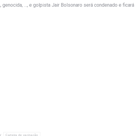
a, genocida, …, e golpista Jair Bolsonaro será condenado e ficará
s:
Carteira de vacinação