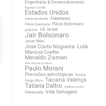
Engenharia & Desenvolvimento
Espaço Cordel
Estados Unidos
Fakenews
extrema-direita
Flávio Bolsonaro
Flávia Suassuna
Irã
Israel
golpistas
Jair Bolsonaro
Javier Milei
José Couto Nogueira
Lula
Marúcia Coelho
Meraldo Zisman
Mila Simões de Abreu
Paulo Morani
Previsões astrológicas
Rússia
Taciana Valença
Sérgio Moro
Tatiana Daltro
Valéria Loreto
Vida Selvagem
Venezuela