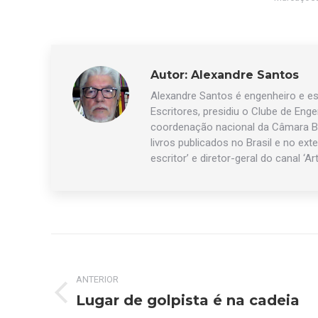
Autor:
Alexandre Santos
Alexandre Santos é engenheiro e esc
Escritores, presidiu o Clube de Eng
coordenação nacional da Câmara Br
livros publicados no Brasil e no exte
escritor’ e diretor-geral do canal ‘Ar
Navegação
de
ANTERIOR
Lugar de golpista é na cadeia
Post
post: