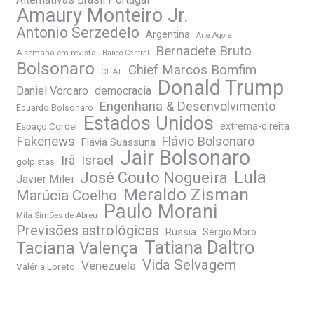
Amaury Monteiro Jr.
Antonio Serzedelo
Argentina
Arte Agora
Bernadete Bruto
A semana em revista
Banco Central
Bolsonaro
Chief Marcos Bomfim
CHAT
Donald Trump
Daniel Vorcaro
democracia
Engenharia & Desenvolvimento
Eduardo Bolsonaro
Estados Unidos
Espaço Cordel
extrema-direita
Fakenews
Flávio Bolsonaro
Flávia Suassuna
Jair Bolsonaro
Irã
Israel
golpistas
José Couto Nogueira
Lula
Javier Milei
Meraldo Zisman
Marúcia Coelho
Paulo Morani
Mila Simões de Abreu
Previsões astrológicas
Rússia
Sérgio Moro
Tatiana Daltro
Taciana Valença
Vida Selvagem
Venezuela
Valéria Loreto