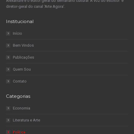
Alexandre é o editor geral do semanário cultural ‘A voz do escritor’ e
diretor-geral do canal ‘Arte Agora’.
Institucional
Início
Bem Vindos
Publicações
Quem Sou
Contato
Categorias
Economia
Literatura e Arte
Política