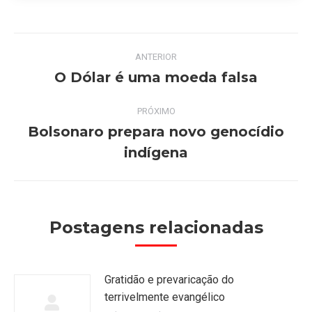
Navegação
ANTERIOR
de
O Dólar é uma moeda falsa
Post
anterior:
post:
PRÓXIMO
Bolsonaro prepara novo genocídio
Próximo
indígena
post:
Postagens relacionadas
Gratidão e prevaricação do
terrivelmente evangélico