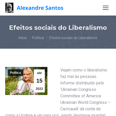
Efeitos sociais do Liberalismo
Você está aqui:
Início
Política
Efeitos sociais do Liberalismo
Vejam como o liberalismo
Política
abr
faz mal às pessoas.
15
Informe distribuído pelo
2022
‘Ukrainian Congress
Committee of America
Ukrainian World Congress –
Свiтовий’ dá conta de
como a Ucrânia é um país rico, sendo destaque mundial