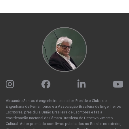
Alexandre Santos é engenheiro e escritor. Preside o Clube de
Engenharia de Pernambuco e a Associação Brasileira de Engenheiros
Escritores, presidiu a União Brasileira de Escritores e faz a
coordenação nacional da Câmara Brasileira de Desenvolvimento
Cultural. Autor premiado com livros publicados no Brasil e no exterior,