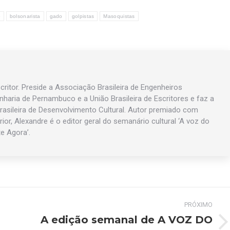
o
bolsonarista
gado
golpistas
Masoquistas
ritor. Preside a Associação Brasileira de Engenheiros
enharia de Pernambuco e a União Brasileira de Escritores e faz a
asileira de Desenvolvimento Cultural. Autor premiado com
rior, Alexandre é o editor geral do semanário cultural ‘A voz do
te Agora’.
PRÓXIMO
A edição semanal de A VOZ DO
Próximo