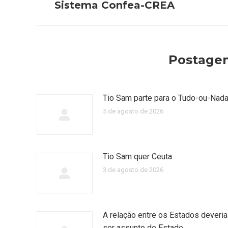
Sistema Confea-CREA
post:
anterior:
Postagen
Tio Sam parte para o Tudo-ou-Nad
5 de agosto de 2026
Tio Sam quer Ceuta
3 de agosto de 2026
A relação entre os Estados deveria
ser assunto de Estado