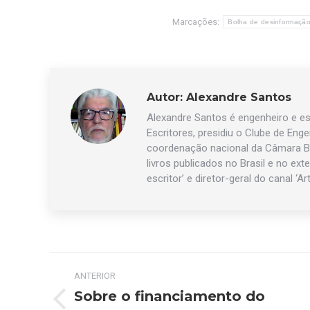
Marcações:
Bolha de desinformaçã
Autor:
Alexandre Santos
Alexandre Santos é engenheiro e esc
Escritores, presidiu o Clube de Eng
coordenação nacional da Câmara Br
livros publicados no Brasil e no exte
escritor’ e diretor-geral do canal ‘Ar
Navegação
ANTERIOR
de
Sobre o financiamento do
Post