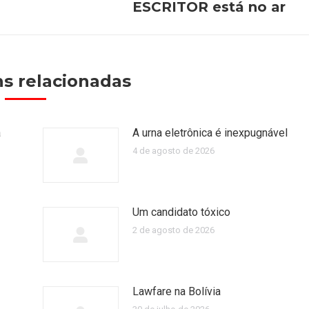
ESCRITOR está no ar
post:
s relacionadas
a
A urna eletrônica é inexpugnável
4 de agosto de 2026
Um candidato tóxico
2 de agosto de 2026
Lawfare na Bolívia