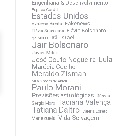
Engenharia & Desenvolvimento
Espaço Cordel
Estados Unidos
Fakenews
extrema-direita
Flávio Bolsonaro
Flávia Suassuna
Irã
Israel
golpistas
Jair Bolsonaro
Javier Milei
José Couto Nogueira
Lula
Marúcia Coelho
Meraldo Zisman
Mila Simões de Abreu
Paulo Morani
Previsões astrológicas
Rússia
Taciana Valença
Sérgio Moro
Tatiana Daltro
Valéria Loreto
Vida Selvagem
Venezuela