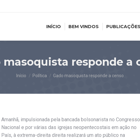
INÍCIO
BEM VINDOS
PUBLICAÇÕE
 masoquista responde a 
Você está aqui:
Início
Política
Gado masoquista responde a censo
Amanhã, impulsionada pela bancada bolsonarista no Congresso
Nacional e por várias das igrejas neopentecostais em ação no
País, à extrema-direita direita realizará um ato público na