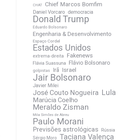
Chief Marcos Bomfim
CHAT
Daniel Vorcaro
democracia
Donald Trump
Eduardo Bolsonaro
Engenharia & Desenvolvimento
Espaço Cordel
Estados Unidos
Fakenews
extrema-direita
Flávio Bolsonaro
Flávia Suassuna
Irã
Israel
golpistas
Jair Bolsonaro
Javier Milei
José Couto Nogueira
Lula
Marúcia Coelho
Meraldo Zisman
Mila Simões de Abreu
Paulo Morani
Previsões astrológicas
Rússia
Taciana Valença
Sérgio Moro