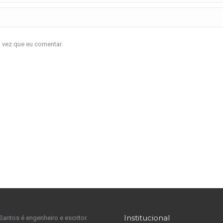
a vez que eu comentar.
Institucional
Santos é engenheiro e escritor.