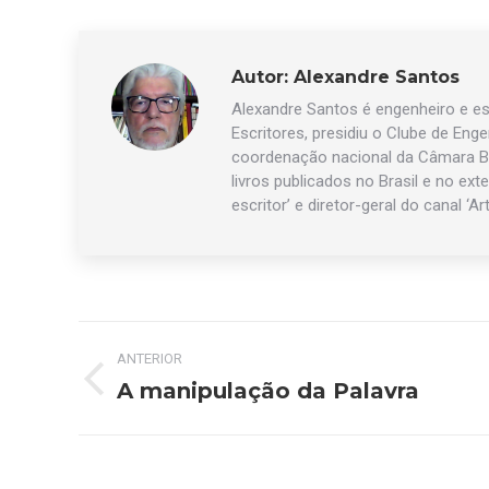
Autor:
Alexandre Santos
Alexandre Santos é engenheiro e esc
Escritores, presidiu o Clube de Eng
coordenação nacional da Câmara Br
livros publicados no Brasil e no exte
escritor’ e diretor-geral do canal ‘Ar
Navegação
ANTERIOR
de
A manipulação da Palavra
Post
anterior:
post: