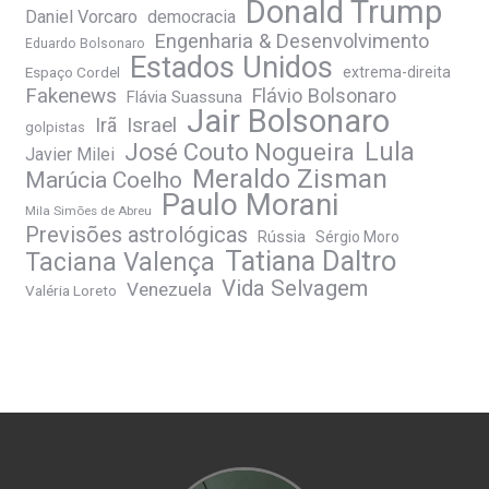
Donald Trump
Daniel Vorcaro
democracia
Engenharia & Desenvolvimento
Eduardo Bolsonaro
Estados Unidos
Espaço Cordel
extrema-direita
Fakenews
Flávio Bolsonaro
Flávia Suassuna
Jair Bolsonaro
Irã
Israel
golpistas
José Couto Nogueira
Lula
Javier Milei
Meraldo Zisman
Marúcia Coelho
Paulo Morani
Mila Simões de Abreu
Previsões astrológicas
Rússia
Sérgio Moro
Tatiana Daltro
Taciana Valença
Vida Selvagem
Venezuela
Valéria Loreto