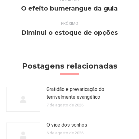
de
O efeito bumerangue da gula
Post
anterior:
post:
PRÓXIMO
Diminui o estoque de opções
Próximo
post:
Postagens relacionadas
Gratidão e prevaricação do
terrivelmente evangélico
7 de agosto de 2026
O vice dos sonhos
6 de agosto de 2026