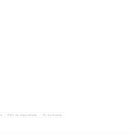
es
PEC da Impunidade
PL da Anistia