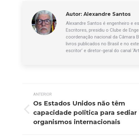
Autor:
Alexandre Santos
Alexandre Santos é engenheiro e esc
Escritores, presidiu o Clube de Eng
coordenação nacional da Câmara Br
livros publicados no Brasil e no exte
escritor’ e diretor-geral do canal ‘Ar
Navegação
ANTERIOR
de
Os Estados Unidos não têm
capacidade politica para sediar
Post
post:
anterior:
organismos internacionais