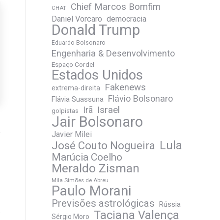
Chief Marcos Bomfim
CHAT
Daniel Vorcaro
democracia
Donald Trump
Eduardo Bolsonaro
Engenharia & Desenvolvimento
Espaço Cordel
Estados Unidos
Fakenews
extrema-direita
Flávio Bolsonaro
Flávia Suassuna
Irã
Israel
golpistas
Jair Bolsonaro
Javier Milei
José Couto Nogueira
Lula
Marúcia Coelho
Meraldo Zisman
Mila Simões de Abreu
Paulo Morani
Previsões astrológicas
Rússia
Taciana Valença
Sérgio Moro