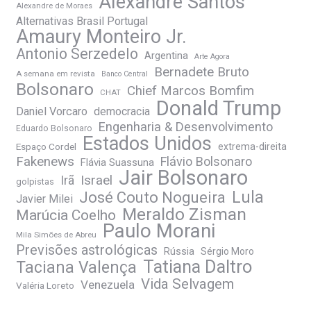
Alexandre Santos
Alexandre de Moraes
Alternativas Brasil Portugal
Amaury Monteiro Jr.
Antonio Serzedelo
Argentina
Arte Agora
Bernadete Bruto
A semana em revista
Banco Central
Bolsonaro
Chief Marcos Bomfim
CHAT
Donald Trump
Daniel Vorcaro
democracia
Engenharia & Desenvolvimento
Eduardo Bolsonaro
Estados Unidos
Espaço Cordel
extrema-direita
Fakenews
Flávio Bolsonaro
Flávia Suassuna
Jair Bolsonaro
Irã
Israel
golpistas
José Couto Nogueira
Lula
Javier Milei
Meraldo Zisman
Marúcia Coelho
Paulo Morani
Mila Simões de Abreu
Previsões astrológicas
Rússia
Sérgio Moro
Tatiana Daltro
Taciana Valença
Vida Selvagem
Venezuela
Valéria Loreto