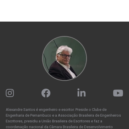
Alexandre Santos é engenheiro e escritor. Preside o Clube de
Engenharia de Pernambuco e a Associação Brasileira de Engenheiros
Escritores, presidiu a União Brasileira de Escritores e faz a
coordenação nacional da Câmara Brasileira de Desenvolvimento