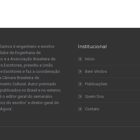
Institucional
Santos é engenheiro e escritor.
Clube de Engenharia de
 e a Associação Brasileira de
Início
s Escritores, presidiu a União
 de Escritores e faz a coordenação
Bem Vindos
a Câmara Brasileira de
mento Cultural. Autor premiado
Publicações
publicados no Brasil e no exterior,
é o editor geral do semanário
Quem Sou
 voz do escritor’ e diretor-geral do
 Agora’.
Contato