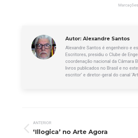
Marcações
Autor:
Alexandre Santos
Alexandre Santos é engenheiro e esc
Escritores, presidiu o Clube de Eng
coordenação nacional da Câmara Br
livros publicados no Brasil e no exte
escritor’ e diretor-geral do canal ‘Ar
Navegação
ANTERIOR
de
‘Illogica’ no Arte Agora
Post