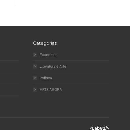
Categorias
Economia
Literatura e Arte
Política
ARTE AGORA
<Lab82/>