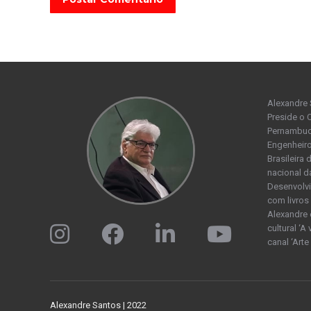
Alexandre 
Preside o 
Pernambuco
Engenheiro
Brasileira
nacional d
Desenvolvi
com livros 
Alexandre 
cultural ‘A
canal ‘Arte
Alexandre Santos | 2022