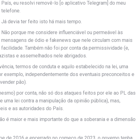
País, eu resolvi removê-lo [o aplicativo Telegram] do meu
telefone.
Já devia ter feito isto há mais tempo.
Não porque me considere influenciável ou permeável às
mensagens de ódio e fakenews que nele circulam com mais
facilidade. Também não foi por conta da permissividade (e,
azistas e assemelhados nele abrigados.
ência, termos de conduta e aquilo estabelecido na lei, uma
por exemplo, independentemente dos eventuais preconceitos e
vender pão).
esmo) por conta, não só dos ataques feitos por ele ao PL das
de uma lei contra a manipulação da opinião pública), mas,
leis e as autoridades do País.
ão é maior e mais importante do que a soberania e a dimensão
lpe de 2016 e encerrado no começo de 2023, o governo tenha