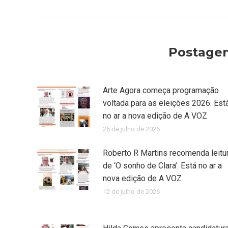
post:
anterior:
Postagen
Arte Agora começa programação
voltada para as eleições 2026. Est
no ar a nova edição de A VOZ
26 de julho de 2026
Roberto R Martins recomenda leitu
de ‘O sonho de Clara’. Está no ar a
nova edição de A VOZ
12 de julho de 2026