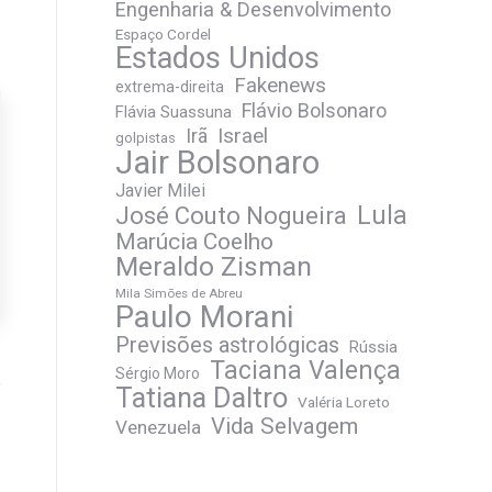
Engenharia & Desenvolvimento
Espaço Cordel
Estados Unidos
Fakenews
extrema-direita
Flávio Bolsonaro
Flávia Suassuna
Irã
Israel
golpistas
Jair Bolsonaro
Javier Milei
José Couto Nogueira
Lula
Marúcia Coelho
Meraldo Zisman
Mila Simões de Abreu
Paulo Morani
Previsões astrológicas
Rússia
Taciana Valença
Sérgio Moro
Tatiana Daltro
Valéria Loreto
Vida Selvagem
Venezuela