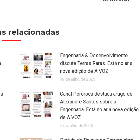
post:
s relacionadas
Engenharia & Desenvolvimento
á
discute Terras Raras. Está no ar a
nova edição de A VOZ
19 de julho de 2026
ra
Canal Pororoca destaca artigo de
Alexandre Santos sobre a
Engenharia. Está no ar a nova edição
de A VOZ
5 de julho de 2026