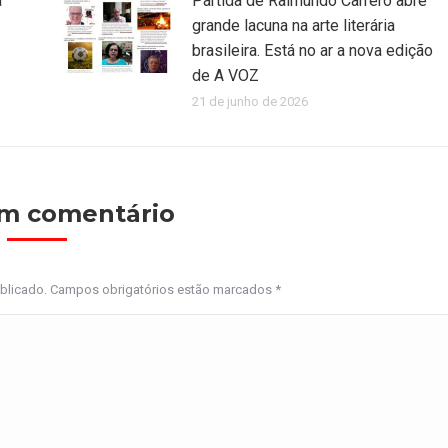
a
Partida de Raimundo Carrero abre
grande lacuna na arte literária
brasileira. Está no ar a nova edição
de A VOZ
21 de junho de 2026
um comentário
ublicado. Campos obrigatórios estão marcados
*