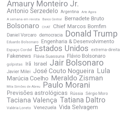
Amaury Monteiro Jr.
Antonio Serzedelo
Argentina
Arte Agora
Bernadete Bruto
A semana em revista
Banco Central
Bolsonaro
Chief Marcos Bomfim
CHAT
Donald Trump
Daniel Vorcaro
democracia
Engenharia & Desenvolvimento
Eduardo Bolsonaro
Estados Unidos
Espaço Cordel
extrema-direita
Fakenews
Flávio Bolsonaro
Flávia Suassuna
Jair Bolsonaro
Irã
Israel
golpistas
José Couto Nogueira
Lula
Javier Milei
Meraldo Zisman
Marúcia Coelho
Paulo Morani
Mila Simões de Abreu
Previsões astrológicas
Rússia
Sérgio Moro
Tatiana Daltro
Taciana Valença
Vida Selvagem
Venezuela
Valéria Loreto