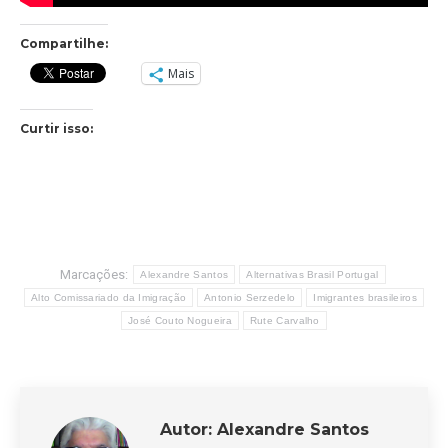
Compartilhe:
Mais
Curtir isso:
Marcações:
Alexandre Santos
Alternativas Brasil Portugal
Alto Comissariado da Imigração
Antonio Serzedelo
Imigrantes brasileiros
José Couto Nogueira
Rute Carvalho
Autor:
Alexandre Santos