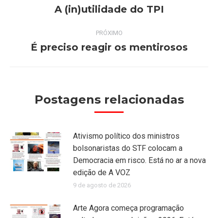
de
A (in)utilidade do TPI
Post
anterior:
post:
PRÓXIMO
É preciso reagir os mentirosos
Próximo
post:
Postagens relacionadas
Ativismo político dos ministros
bolsonaristas do STF colocam a
Democracia em risco. Está no ar a nova
edição de A VOZ
9 de agosto de 2026
Arte Agora começa programação