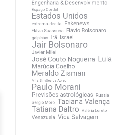
Engenharia & Desenvolvimento
Espaço Cordel
Estados Unidos
Fakenews
extrema-direita
Flávio Bolsonaro
Flávia Suassuna
Irã
Israel
golpistas
Jair Bolsonaro
Javier Milei
José Couto Nogueira
Lula
Marúcia Coelho
Meraldo Zisman
Mila Simões de Abreu
Paulo Morani
Previsões astrológicas
Rússia
Taciana Valença
Sérgio Moro
Tatiana Daltro
Valéria Loreto
Vida Selvagem
Venezuela