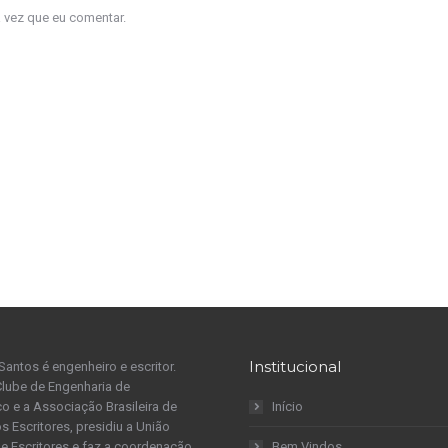
a vez que eu comentar.
Institucional
Santos é engenheiro e escritor.
Clube de Engenharia de
 e a Associação Brasileira de
Início
s Escritores, presidiu a União
 de Escritores e faz a coordenação
Bem Vindos