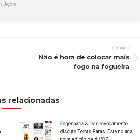
te Agora’.
PRÓXIMO
Não é hora de colocar mais
Próximo
fogo na fogueira
post:
s relacionadas
Engenharia & Desenvolvimento
á
discute Terras Raras. Está no ar a
nova edição de A VOZ