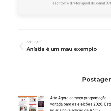
escritor’ e diretor-geral do canal ‘Ar
Navegação
ANTERIOR
de
Anistia é um mau exemplo
Post
post:
anterior:
Postagen
Arte Agora começa programação
voltada para as eleições 2026. Est
no ar a nova edição de A VOZ