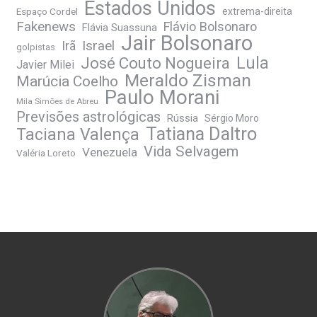
Estados Unidos
Espaço Cordel
extrema-direita
Fakenews
Flávio Bolsonaro
Flávia Suassuna
Jair Bolsonaro
Irã
Israel
golpistas
José Couto Nogueira
Lula
Javier Milei
Meraldo Zisman
Marúcia Coelho
Paulo Morani
Mila Simões de Abreu
Previsões astrológicas
Rússia
Sérgio Moro
Tatiana Daltro
Taciana Valença
Vida Selvagem
Venezuela
Valéria Loreto