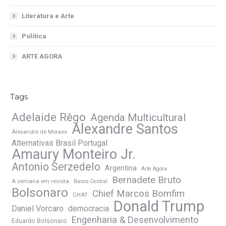
Literatura e Arte
Política
ARTE AGORA
Tags
Adelaide Rêgo
Agenda Multicultural
Alexandre Santos
Alexandre de Moraes
Alternativas Brasil Portugal
Amaury Monteiro Jr.
Antonio Serzedelo
Argentina
Arte Agora
Bernadete Bruto
A semana em revista
Banco Central
Bolsonaro
Chief Marcos Bomfim
CHAT
Donald Trump
Daniel Vorcaro
democracia
Engenharia & Desenvolvimento
Eduardo Bolsonaro