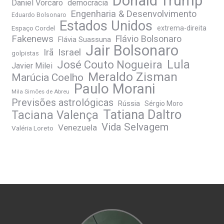
Donald Trump
Daniel Vorcaro
democracia
Engenharia & Desenvolvimento
Eduardo Bolsonaro
Estados Unidos
Espaço Cordel
extrema-direita
Fakenews
Flávio Bolsonaro
Flávia Suassuna
Jair Bolsonaro
Irã
Israel
golpistas
José Couto Nogueira
Lula
Javier Milei
Meraldo Zisman
Marúcia Coelho
Paulo Morani
Mila Simões de Abreu
Previsões astrológicas
Rússia
Sérgio Moro
Tatiana Daltro
Taciana Valença
Vida Selvagem
Venezuela
Valéria Loreto