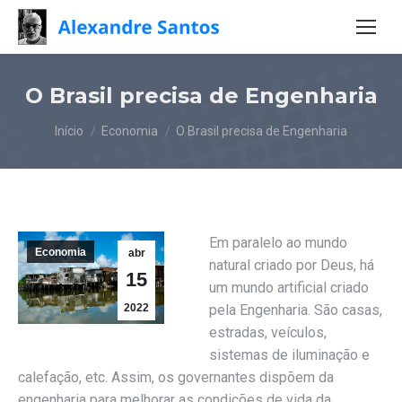
O Brasil precisa de Engenharia
Você está aqui:
Início
Economia
O Brasil precisa de Engenharia
Em paralelo ao mundo
Economia
abr
natural criado por Deus, há
15
um mundo artificial criado
2022
pela Engenharia. São casas,
estradas, veículos,
sistemas de iluminação e
calefação, etc. Assim, os governantes dispõem da
engenharia para melhorar as condições de vida da