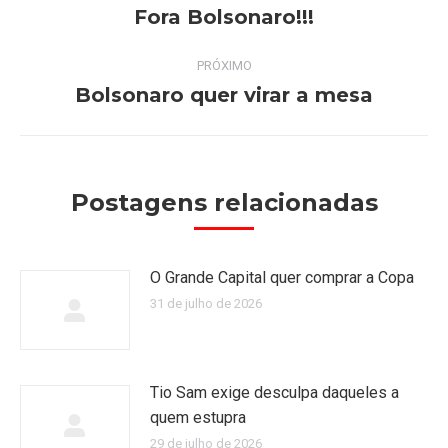
de
Fora Bolsonaro!!!
Post
anterior:
post:
PRÓXIMO
Bolsonaro quer virar a mesa
Próximo
post:
Postagens relacionadas
O Grande Capital quer comprar a Copa
31 de julho de 2026
Tio Sam exige desculpa daqueles a
quem estupra
29 de julho de 2026