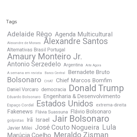
Tags
Adelaide Rêgo
Agenda Multicultural
Alexandre Santos
Alexandre de Moraes
Alternativas Brasil Portugal
Amaury Monteiro Jr.
Antonio Serzedelo
Argentina
Arte Agora
Bernadete Bruto
A semana em revista
Banco Central
Bolsonaro
Chief Marcos Bomfim
CHAT
Donald Trump
Daniel Vorcaro
democracia
Engenharia & Desenvolvimento
Eduardo Bolsonaro
Estados Unidos
Espaço Cordel
extrema-direita
Fakenews
Flávio Bolsonaro
Flávia Suassuna
Jair Bolsonaro
Irã
Israel
golpistas
José Couto Nogueira
Lula
Javier Milei
Meraldo Zisman
Marúcia Coelho