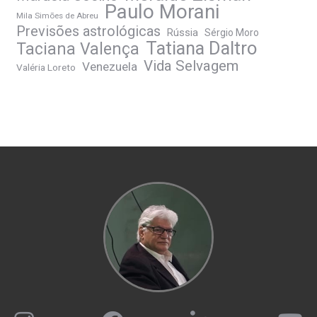
Paulo Morani
Mila Simões de Abreu
Previsões astrológicas
Rússia
Sérgio Moro
Tatiana Daltro
Taciana Valença
Vida Selvagem
Venezuela
Valéria Loreto