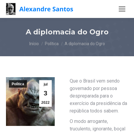
A diplomacia do Ogro
Você está aqui:
Início
Política
A diplomacia do Ogro
Que o Brasil vem sendo
Política
jul
governado por pessoa
3
despreparada para o
2022
exercício da presidência da
república todos sabem.
O modo arrogante,
truculento, ignorante, boçal