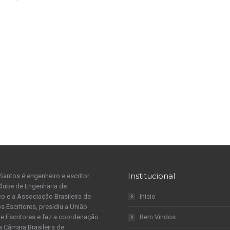
Institucional
Santos é engenheiro e escritor.
Clube de Engenharia de
 e a Associação Brasileira de
Início
s Escritores, presidiu a União
 de Escritores e faz a coordenação
Bem Vindos
a Câmara Brasileira de