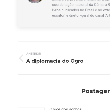
coordenação nacional da Câmara Br
livros publicados no Brasil e no exte
escritor’ e diretor-geral do canal ‘Ar
Navegação
ANTERIOR
de
A diplomacia do Ogro
Post
post:
anterior:
Postagen
O vice dos sonhos