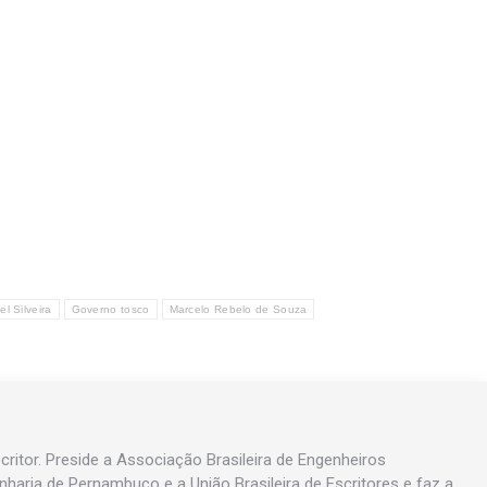
el Silveira
Governo tosco
Marcelo Rebelo de Souza
ritor. Preside a Associação Brasileira de Engenheiros
enharia de Pernambuco e a União Brasileira de Escritores e faz a