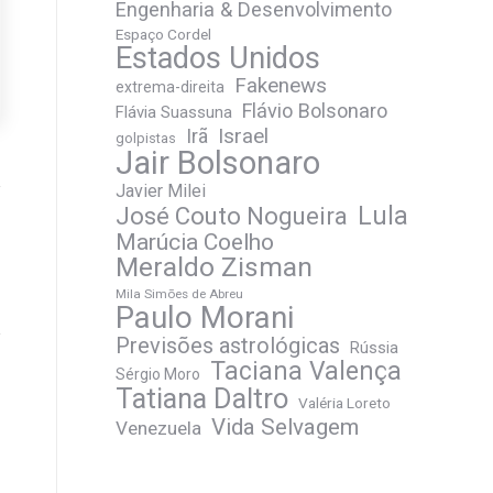
Engenharia & Desenvolvimento
Espaço Cordel
Estados Unidos
Fakenews
extrema-direita
Flávio Bolsonaro
Flávia Suassuna
Irã
Israel
golpistas
Jair Bolsonaro
Javier Milei
José Couto Nogueira
Lula
Marúcia Coelho
Meraldo Zisman
Mila Simões de Abreu
Paulo Morani
Previsões astrológicas
Rússia
Taciana Valença
Sérgio Moro
Tatiana Daltro
Valéria Loreto
Vida Selvagem
Venezuela