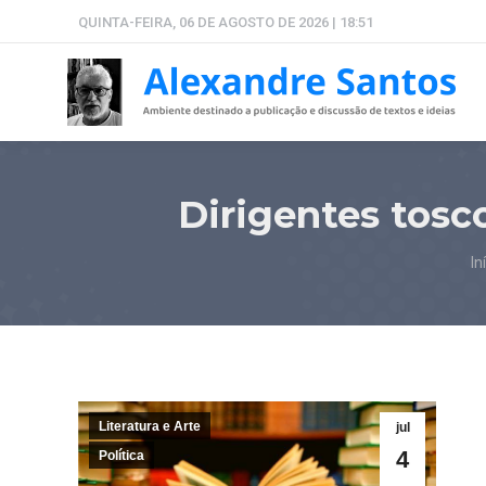
QUINTA-FEIRA, 06 DE AGOSTO DE 2026 | 18:51
Dirigentes tosc
Vo
In
Literatura e Arte
jul
4
Política