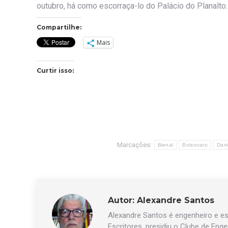
outubro, há como escorraça-lo do Palácio do Planalto.
Compartilhe:
Mais
Curtir isso:
Marcações:
Bienal
Bolsonaro
Dani
Autor:
Alexandre Santos
Alexandre Santos é engenheiro e esc
Escritores, presidiu o Clube de Eng