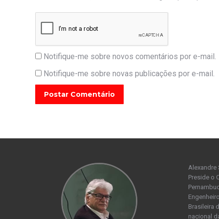
Notifique-me sobre novos comentários por e-mail.
Notifique-me sobre novas publicações por e-mail.
Postar Comentário
Alexandre 
Preside o 
Pernambuco
Engenheiro
Brasileira
nacional d