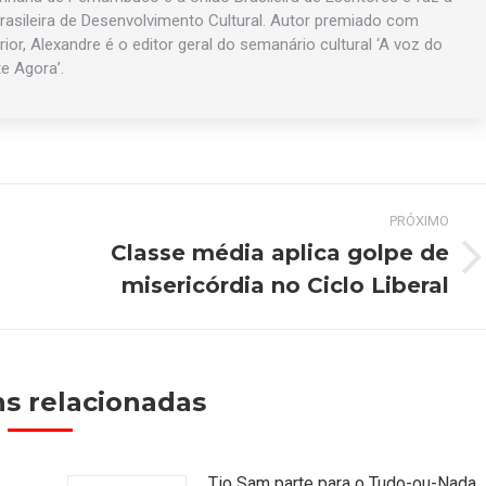
asileira de Desenvolvimento Cultural. Autor premiado com
rior, Alexandre é o editor geral do semanário cultural ‘A voz do
te Agora’.
PRÓXIMO
Classe média aplica golpe de
Próximo
misericórdia no Ciclo Liberal
post:
s relacionadas
Tio Sam parte para o Tudo-ou-Nada