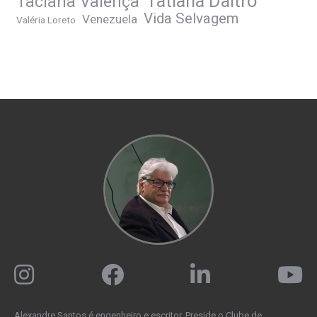
Tatiana Daltro
Taciana Valença
Vida Selvagem
Venezuela
Valéria Loreto
Alexandre Santos é engenheiro e escritor. Preside o Clube de