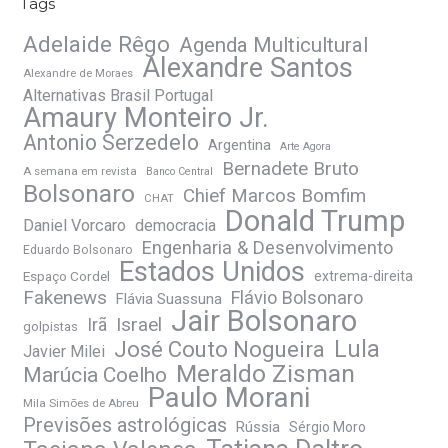
Tags
Adelaide Rêgo
Agenda Multicultural
Alexandre Santos
Alexandre de Moraes
Alternativas Brasil Portugal
Amaury Monteiro Jr.
Antonio Serzedelo
Argentina
Arte Agora
Bernadete Bruto
A semana em revista
Banco Central
Bolsonaro
Chief Marcos Bomfim
CHAT
Donald Trump
Daniel Vorcaro
democracia
Engenharia & Desenvolvimento
Eduardo Bolsonaro
Estados Unidos
Espaço Cordel
extrema-direita
Fakenews
Flávio Bolsonaro
Flávia Suassuna
Jair Bolsonaro
Irã
Israel
golpistas
José Couto Nogueira
Lula
Javier Milei
Meraldo Zisman
Marúcia Coelho
Paulo Morani
Mila Simões de Abreu
Previsões astrológicas
Rússia
Sérgio Moro