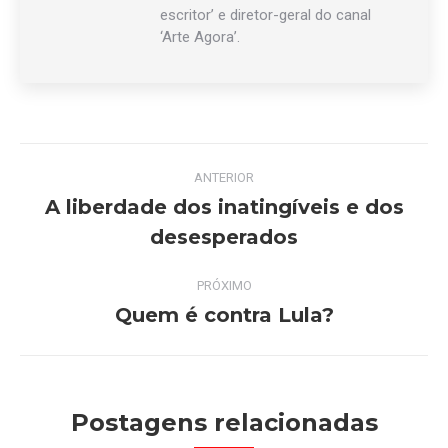
escritor’ e diretor-geral do canal
‘Arte Agora’.
Navegação
ANTERIOR
de
A liberdade dos inatingíveis e dos
Post
desesperados
post:
anterior:
PRÓXIMO
Quem é contra Lula?
Próximo
post:
Postagens relacionadas