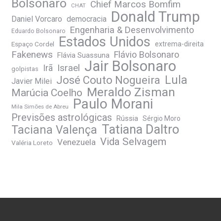
Bolsonaro
Chief Marcos Bomfim
CHAT
Donald Trump
Daniel Vorcaro
democracia
Engenharia & Desenvolvimento
Eduardo Bolsonaro
Estados Unidos
Espaço Cordel
extrema-direita
Fakenews
Flávio Bolsonaro
Flávia Suassuna
Jair Bolsonaro
Irã
Israel
golpistas
José Couto Nogueira
Lula
Javier Milei
Meraldo Zisman
Marúcia Coelho
Paulo Morani
Mila Simões de Abreu
Previsões astrológicas
Rússia
Sérgio Moro
Tatiana Daltro
Taciana Valença
Vida Selvagem
Venezuela
Valéria Loreto