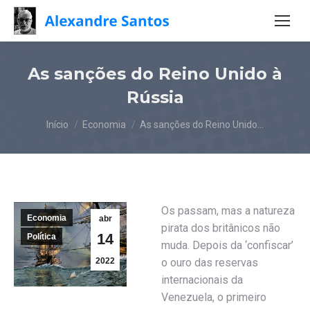
As sanções do Reino Unido à
Rússia
Você está aqui:
Início
Economia
As sanções do Reino Unido…
Os passam, mas a natureza
Economia
abr
pirata dos britânicos não
14
Política
muda. Depois da ‘confiscar’
2022
o ouro das reservas
internacionais da
Venezuela, o primeiro