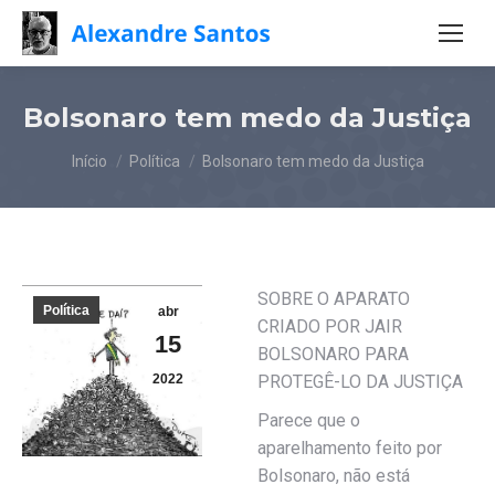
Bolsonaro tem medo da Justiça
Você está aqui:
Início
Política
Bolsonaro tem medo da Justiça
SOBRE O APARATO
Política
abr
CRIADO POR JAIR
15
BOLSONARO PARA
2022
PROTEGÊ-LO DA JUSTIÇA
Parece que o
aparelhamento feito por
Bolsonaro, não está