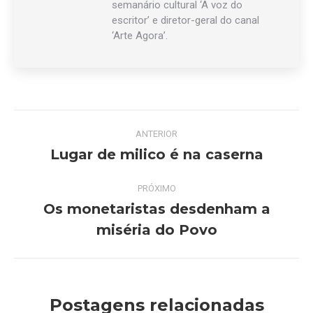
semanário cultural ‘A voz do
escritor’ e diretor-geral do canal
‘Arte Agora’.
Navegação
ANTERIOR
de
Lugar de milico é na caserna
Post
anterior:
post:
PRÓXIMO
Os monetaristas desdenham a
Próximo
miséria do Povo
post:
Postagens relacionadas