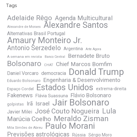
Tags
Adelaide Rêgo
Agenda Multicultural
Alexandre Santos
Alexandre de Moraes
Alternativas Brasil Portugal
Amaury Monteiro Jr.
Antonio Serzedelo
Argentina
Arte Agora
Bernadete Bruto
A semana em revista
Banco Central
Bolsonaro
Chief Marcos Bomfim
CHAT
Donald Trump
Daniel Vorcaro
democracia
Engenharia & Desenvolvimento
Eduardo Bolsonaro
Estados Unidos
Espaço Cordel
extrema-direita
Fakenews
Flávio Bolsonaro
Flávia Suassuna
Jair Bolsonaro
Irã
Israel
golpistas
José Couto Nogueira
Lula
Javier Milei
Meraldo Zisman
Marúcia Coelho
Paulo Morani
Mila Simões de Abreu
Previsões astrológicas
Rússia
Sérgio Moro