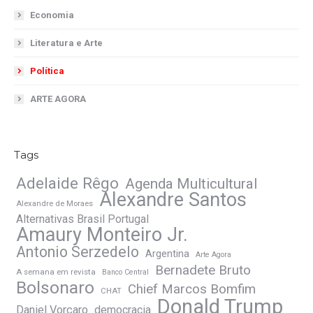
Economia
Literatura e Arte
Política
ARTE AGORA
Tags
Adelaide Rêgo
Agenda Multicultural
Alexandre Santos
Alexandre de Moraes
Alternativas Brasil Portugal
Amaury Monteiro Jr.
Antonio Serzedelo
Argentina
Arte Agora
Bernadete Bruto
A semana em revista
Banco Central
Bolsonaro
Chief Marcos Bomfim
CHAT
Donald Trump
Daniel Vorcaro
democracia