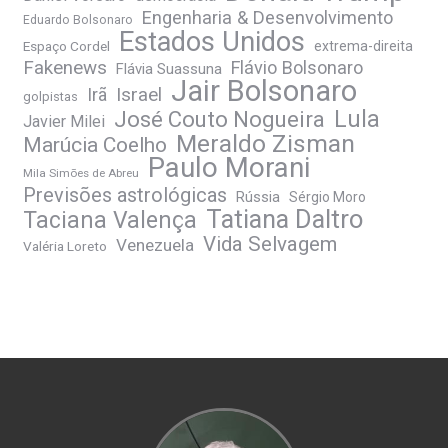
Engenharia & Desenvolvimento
Eduardo Bolsonaro
Estados Unidos
Espaço Cordel
extrema-direita
Fakenews
Flávio Bolsonaro
Flávia Suassuna
Jair Bolsonaro
Irã
Israel
golpistas
José Couto Nogueira
Lula
Javier Milei
Meraldo Zisman
Marúcia Coelho
Paulo Morani
Mila Simões de Abreu
Previsões astrológicas
Rússia
Sérgio Moro
Tatiana Daltro
Taciana Valença
Vida Selvagem
Venezuela
Valéria Loreto