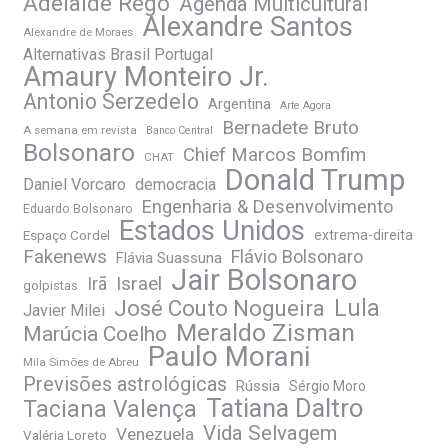
Adelaide Rêgo
Agenda Multicultural
Alexandre Santos
Alexandre de Moraes
Alternativas Brasil Portugal
Amaury Monteiro Jr.
Antonio Serzedelo
Argentina
Arte Agora
Bernadete Bruto
A semana em revista
Banco Central
Bolsonaro
Chief Marcos Bomfim
CHAT
Donald Trump
Daniel Vorcaro
democracia
Engenharia & Desenvolvimento
Eduardo Bolsonaro
Estados Unidos
Espaço Cordel
extrema-direita
Fakenews
Flávio Bolsonaro
Flávia Suassuna
Jair Bolsonaro
Irã
Israel
golpistas
José Couto Nogueira
Lula
Javier Milei
Meraldo Zisman
Marúcia Coelho
Paulo Morani
Mila Simões de Abreu
Previsões astrológicas
Rússia
Sérgio Moro
Tatiana Daltro
Taciana Valença
Vida Selvagem
Venezuela
Valéria Loreto