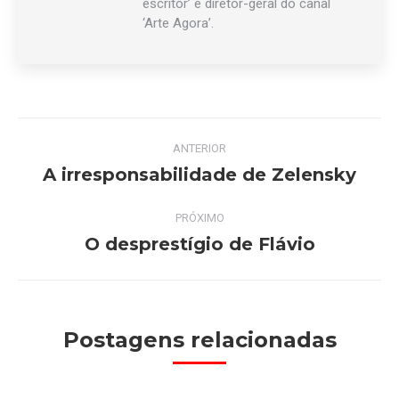
escritor’ e diretor-geral do canal
‘Arte Agora’.
Navegação
ANTERIOR
de
A irresponsabilidade de Zelensky
Post
anterior:
post:
PRÓXIMO
O desprestígio de Flávio
Próximo
post:
Postagens relacionadas