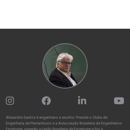
Alexandre Santos é engenheiro e escritor. Preside o Clube de
Engenharia de Pernambuco e a Associação Brasileira de Engenheiros
Escritores, presidiu a União Brasileira de Escritores e faz a