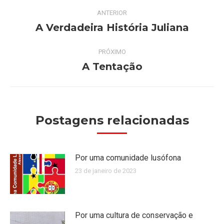
Navegação
ANTERIOR
de
A Verdadeira História Juliana
Post
anterior:
post:
PRÓXIMO
A Tentação
Próximo
post:
Postagens relacionadas
Por uma comunidade lusófona
23 de janeiro de 2023
Por uma cultura de conservação e