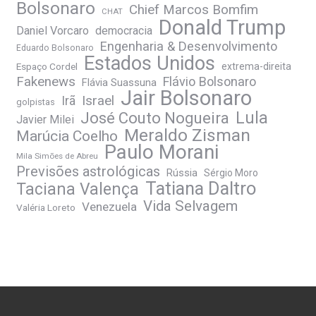
Bolsonaro
Chief Marcos Bomfim
CHAT
Donald Trump
Daniel Vorcaro
democracia
Engenharia & Desenvolvimento
Eduardo Bolsonaro
Estados Unidos
Espaço Cordel
extrema-direita
Fakenews
Flávio Bolsonaro
Flávia Suassuna
Jair Bolsonaro
Irã
Israel
golpistas
José Couto Nogueira
Lula
Javier Milei
Meraldo Zisman
Marúcia Coelho
Paulo Morani
Mila Simões de Abreu
Previsões astrológicas
Rússia
Sérgio Moro
Tatiana Daltro
Taciana Valença
Vida Selvagem
Venezuela
Valéria Loreto