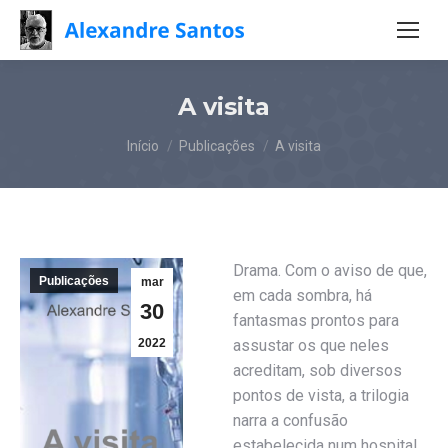
A visita
Você está aqui:
Início
Publicações
A visita
Drama. Com o aviso de que,
Publicações
mar
em cada sombra, há
30
fantasmas prontos para
2022
assustar os que neles
acreditam, sob diversos
pontos de vista, a trilogia
narra a confusão
estabelecida num hospital