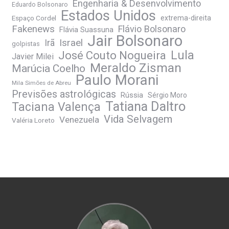
Engenharia & Desenvolvimento
Eduardo Bolsonaro
Estados Unidos
Espaço Cordel
extrema-direita
Fakenews
Flávio Bolsonaro
Flávia Suassuna
Jair Bolsonaro
Irã
Israel
golpistas
José Couto Nogueira
Lula
Javier Milei
Meraldo Zisman
Marúcia Coelho
Paulo Morani
Mila Simões de Abreu
Previsões astrológicas
Rússia
Sérgio Moro
Tatiana Daltro
Taciana Valença
Vida Selvagem
Venezuela
Valéria Loreto